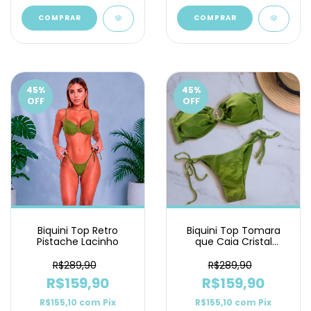
COMPRAR
COMPRAR
45
%
45
%
OFF
OFF
Biquini Top Tomara
Biquini Top Retro
que Caia Cristal
Pistache Lacinho
Pistache Lacinho
R$289,90
R$289,90
R$159,90
R$159,90
R$155,10
com
Pix
R$155,10
com
Pix