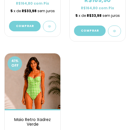
R$169,90
R$164,80
com
Pix
R$164,80
com
Pix
5
x de
R$33,98
sem juros
5
x de
R$33,98
sem juros
COMPRAR
COMPRAR
41
%
OFF
Maio Retro Xadrez
Verde