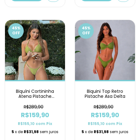
45
%
45
%
OFF
OFF
Biquíni Cortininha
Biquini Top Retro
Atena Pistache
Pistache Asa Delta
Lacinho
R$289,90
R$289,90
R$159,90
R$159,90
R$155,10
com
Pix
R$155,10
com
Pix
5
x de
R$31,98
sem juros
5
x de
R$31,98
sem juros