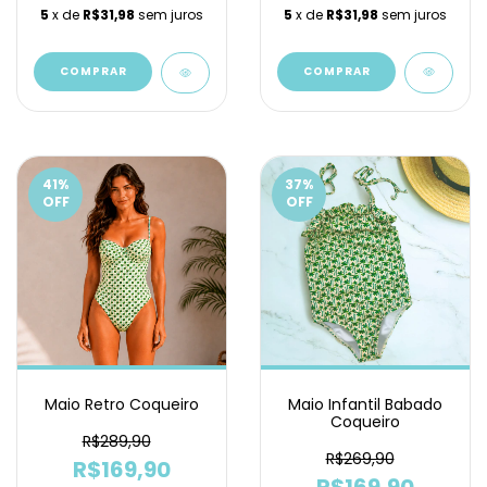
5
x de
R$31,98
sem juros
5
x de
R$31,98
sem juros
COMPRAR
COMPRAR
41
%
37
%
OFF
OFF
Maio Retro Coqueiro
Maio Infantil Babado
Coqueiro
R$289,90
R$269,90
R$169,90