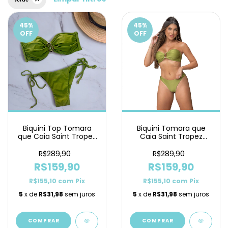
45
%
45
%
OFF
OFF
Biquini Top Tomara
Biquini Tomara que
que Caia Saint Tropez
Caia Saint Tropez
Pistache Lacinho
Pistache Asa Delta
R$289,90
R$289,90
R$159,90
R$159,90
R$155,10
com
Pix
R$155,10
com
Pix
5
x de
R$31,98
sem juros
5
x de
R$31,98
sem juros
COMPRAR
COMPRAR