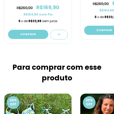
R$269,90
R$169,90
R$269,90
R$164,8
R$164,80
com
Pix
5
x de
R$33,
5
x de
R$33,98
sem juros
COMPRAR
COMPRAR
Para comprar com esse
produto
20
%
20
%
OFF
OFF