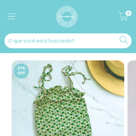
0
37
%
OFF