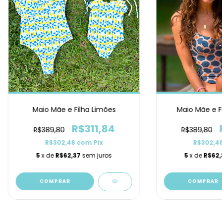
Maio Mãe e Filha Limões
Maio Mãe e F
R$311,84
R$389,80
R$389,80
R$302,48
com
Pix
R$302,4
5
x de
R$62,37
sem juros
5
x de
R$62,
COMPRAR
COMPRAR