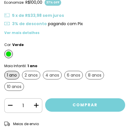
R$100,00
Economize:
37
% OFF
5
x de
R$33,98
sem juros
3% de desconto
pagando com Pix
Ver mais detalhes
Cor:
Verde
Maio Infantil:
1 ano
1 ano
2 anos
4 anos
6 anos
8 anos
10 anos
ALTERAR CEP
Entregas para o CEP:
Meios de envio