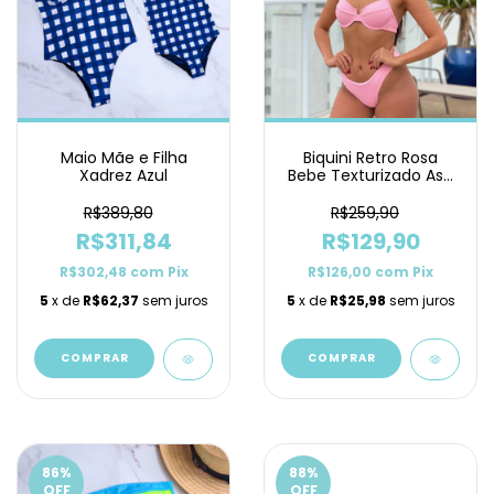
Maio Mãe e Filha
Biquini Retro Rosa
Xadrez Azul
Bebe Texturizado Asa
Delta
R$389,80
R$259,90
R$311,84
R$129,90
R$302,48
com
Pix
R$126,00
com
Pix
5
x de
R$62,37
sem juros
5
x de
R$25,98
sem juros
COMPRAR
COMPRAR
86
%
88
%
OFF
OFF