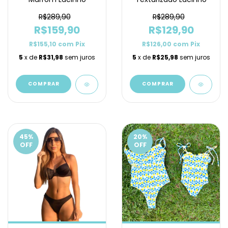
R$289,90
R$289,90
R$159,90
R$129,90
R$155,10
com
Pix
R$126,00
com
Pix
5
x de
R$31,98
sem juros
5
x de
R$25,98
sem juros
COMPRAR
COMPRAR
45
%
20
%
OFF
OFF