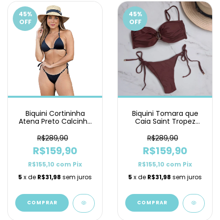
45
%
45
%
OFF
OFF
Biquini Cortininha
Biquini Tomara que
Atena Preto Calcinha
Caia Saint Tropez
de Lacinho
Marrom Lacinho
R$289,90
R$289,90
R$159,90
R$159,90
R$155,10
com
Pix
R$155,10
com
Pix
5
x de
R$31,98
sem juros
5
x de
R$31,98
sem juros
COMPRAR
COMPRAR