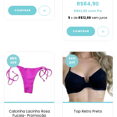
R$64,90
COMPRAR
R$62,95
com
Pix
5
x de
R$12,98
sem juros
COMPRAR
88
%
34
%
OFF
OFF
Calcinha Lacinho Rosa
Top Retro Preto
Fucsia- Promoção