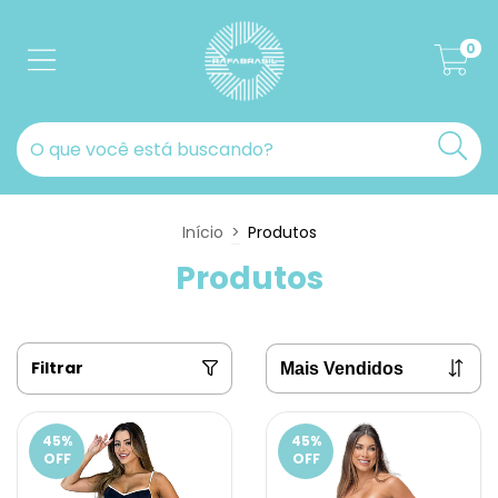
0
Início
>
Produtos
Produtos
Filtrar
45
%
45
%
OFF
OFF