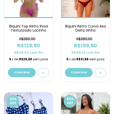
Biquini Top Retro Rosa
Biquini Retro Curva Asa
Texturizado Lacinho
Delta Vinho
R$289,90
R$289,90
R$129,90
R$159,90
R$126,00
com
Pix
R$155,10
com
Pix
5
x de
R$25,98
sem juros
5
x de
R$31,98
sem juros
COMPRAR
COMPRAR
20
%
50
%
OFF
OFF