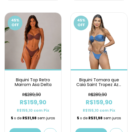
45
%
45
%
OFF
OFF
Biquini Tomara que
Biquini Top Retro
Caia Saint Tropez Azul
Marrom Asa Delta
Petróleo Lacinho
R$289,90
R$289,90
R$159,90
R$159,90
R$155,10
com
Pix
R$155,10
com
Pix
5
x de
R$31,98
sem juros
5
x de
R$31,98
sem juros