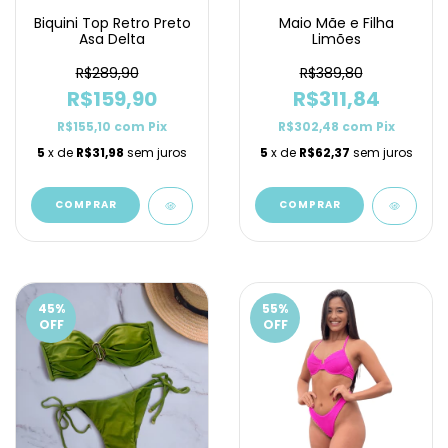
Biquini Top Retro Preto
Maio Mãe e Filha
Asa Delta
Limões
R$289,90
R$389,80
R$159,90
R$311,84
R$155,10
com
Pix
R$302,48
com
Pix
5
x de
R$31,98
sem juros
5
x de
R$62,37
sem juros
COMPRAR
COMPRAR
45
%
55
%
OFF
OFF