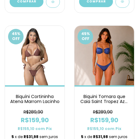
COMPRAR
COMPRAR
45
%
45
%
OFF
OFF
Biquíni Cortininha
Biquini Tomara que
Atena Marrom Lacinho
Caia Saint Tropez Azul
Petróleo Asa Delta
R$289,90
R$289,90
R$159,90
R$159,90
R$155,10
com
Pix
R$155,10
com
Pix
5
x de
R$31,98
sem juros
5
x de
R$31,98
sem juros