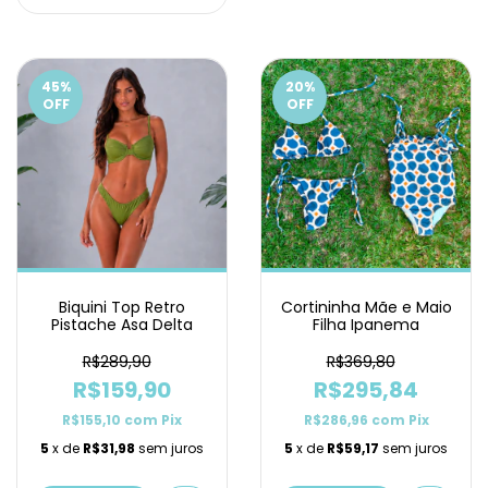
45
%
20
%
OFF
OFF
Biquini Top Retro
Cortininha Mãe e Maio
Pistache Asa Delta
Filha Ipanema
R$289,90
R$369,80
R$159,90
R$295,84
R$155,10
com
Pix
R$286,96
com
Pix
5
x de
R$31,98
sem juros
5
x de
R$59,17
sem juros