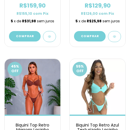
R$159,90
R$129,90
R$155,10
com
Pix
R$126,00
com
Pix
5
x de
R$31,98
sem juros
5
x de
R$25,98
sem juros
COMPRAR
COMPRAR
45
%
55
%
OFF
OFF
Biquini Top Retro
Biquini Top Retro Azul
Marrom Lacinho
Texturizado Lacinho