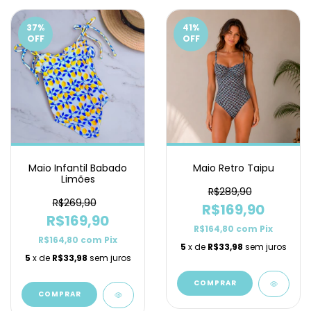
37
%
41
%
OFF
OFF
Maio Infantil Babado
Maio Retro Taipu
Limões
R$289,90
R$269,90
R$169,90
R$169,90
R$164,80
com
Pix
R$164,80
com
Pix
5
x de
R$33,98
sem juros
5
x de
R$33,98
sem juros
COMPRAR
COMPRAR