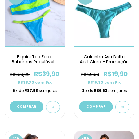
Biquini Top Faixa
Calcinha Asa Delta
Bahamas Regulável -
Azul Claro - Promoção
PROMOÇÃO
R$39,90
R$19,90
R$289,90
R$159,90
R$38,70
com
Pix
R$19,30
com
Pix
5
x de
R$7,98
sem juros
3
x de
R$6,63
sem juros
COMPRAR
COMPRAR
41
%
45
%