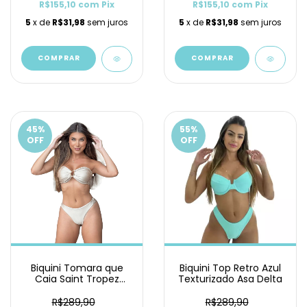
R$155,10
com
Pix
R$155,10
com
Pix
5
x de
R$31,98
sem juros
5
x de
R$31,98
sem juros
COMPRAR
COMPRAR
45
%
55
%
OFF
OFF
Biquini Tomara que
Biquini Top Retro Azul
Caia Saint Tropez
Texturizado Asa Delta
Nude Asa Delta
R$289,90
R$289,90