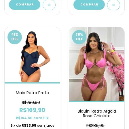
COMPRAR
COMPRAR
41
%
78
%
OFF
OFF
Maio Retro Preto
R$289,90
R$169,90
Biquini Retro Argola
Rosa Chiclete
R$164,80
com
Pix
Calcinha de Lacinho
R$289,90
5
x de
R$33,98
sem juros