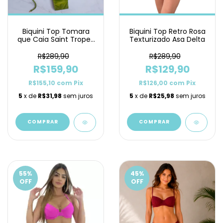
Biquini Top Tomara
Biquini Top Retro Rosa
que Caia Saint Tropez
Texturizado Asa Delta
Pistache Lacinho
R$289,90
R$289,90
R$159,90
R$129,90
R$155,10
com
Pix
R$126,00
com
Pix
5
x de
R$31,98
sem juros
5
x de
R$25,98
sem juros
COMPRAR
COMPRAR
55
%
45
%
OFF
OFF