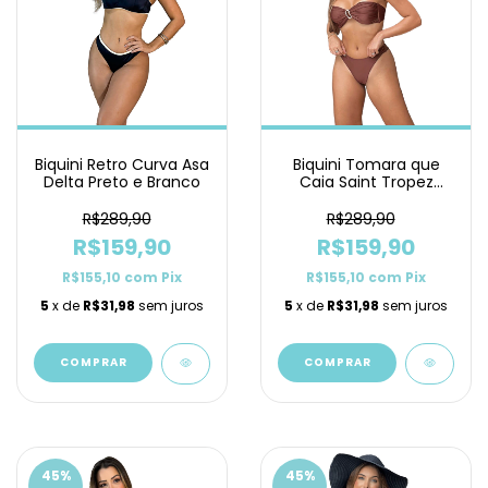
Biquini Retro Curva Asa
Biquini Tomara que
Delta Preto e Branco
Caia Saint Tropez
Marrom Asa Delta
R$289,90
R$289,90
R$159,90
R$159,90
R$155,10
com
Pix
R$155,10
com
Pix
5
x de
R$31,98
sem juros
5
x de
R$31,98
sem juros
COMPRAR
COMPRAR
45
%
45
%