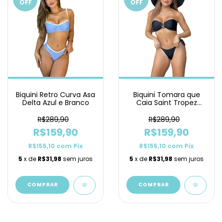
OFF
OFF
Biquini Retro Curva Asa
Biquini Tomara que
Delta Azul e Branco
Caia Saint Tropez
Preto Lacinho
R$289,90
R$289,90
R$159,90
R$159,90
R$155,10
com
Pix
R$155,10
com
Pix
5
x de
R$31,98
sem juros
5
x de
R$31,98
sem juros
COMPRAR
COMPRAR