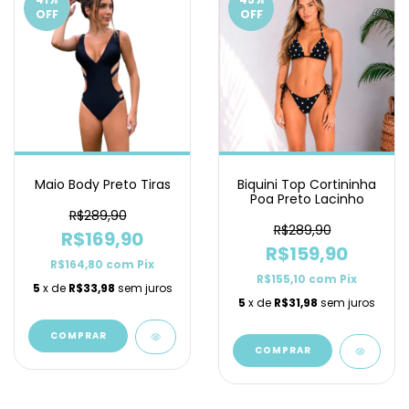
OFF
OFF
Maio Body Preto Tiras
Biquini Top Cortininha
Poa Preto Lacinho
R$289,90
R$289,90
R$169,90
R$159,90
R$164,80
com
Pix
R$155,10
com
Pix
5
x de
R$33,98
sem juros
5
x de
R$31,98
sem juros
COMPRAR
COMPRAR