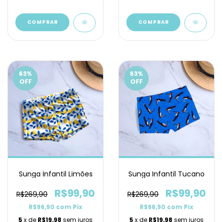
COMPRAR
COMPRAR
63
%
63
%
OFF
OFF
Sunga Infantil Limões
Sunga Infantil Tucano
R$99,90
R$99,90
R$269,90
R$269,90
R$96,90
com
Pix
R$96,90
com
Pix
5
x de
R$19,98
sem juros
5
x de
R$19,98
sem juros