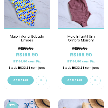
Maio Infantil Babado
Maio Infantil Um
Limões
Ombro Marrom
R$269,90
R$269,90
R$169,90
R$169,90
R$164,80
com
Pix
R$164,80
com
Pix
5
x de
R$33,98
sem juros
5
x de
R$33,98
sem juros
COMPRAR
COMPRAR
37
%