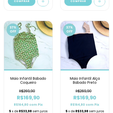
COMPRAR
COMPRAR
37
%
37
%
OFF
OFF
Maio Infantil Babado
Maio Infantil Alça
Coqueiro
Babado Preto
R$269,90
R$269,90
R$169,90
R$169,90
R$164,80
com
Pix
R$164,80
com
Pix
5
x de
R$33,98
sem juros
5
x de
R$33,98
sem juros