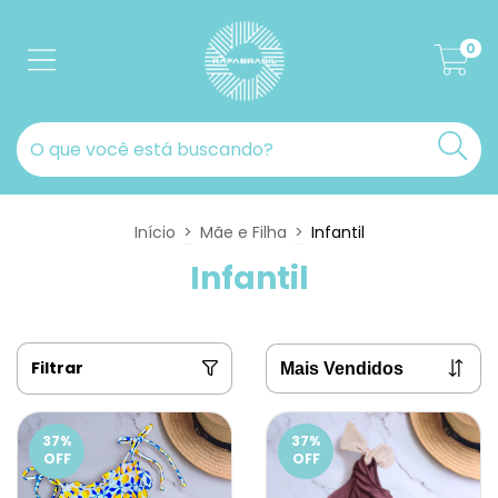
0
Início
>
Mãe e Filha
>
Infantil
Infantil
Filtrar
37
%
37
%
OFF
OFF