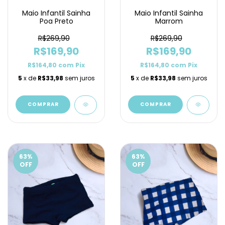
Maio Infantil Sainha
Maio Infantil Sainha
Poa Preto
Marrom
R$269,90
R$269,90
R$169,90
R$169,90
R$164,80
com
Pix
R$164,80
com
Pix
5
x de
R$33,98
sem juros
5
x de
R$33,98
sem juros
COMPRAR
COMPRAR
63
%
63
%
OFF
OFF