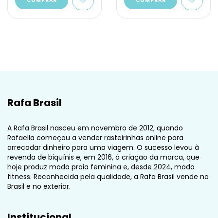
COMPRAR
COMPRAR
Rafa Brasil
A Rafa Brasil nasceu em novembro de 2012, quando
Rafaella começou a vender rasteirinhas online para
arrecadar dinheiro para uma viagem. O sucesso levou à
revenda de biquínis e, em 2016, à criação da marca, que
hoje produz moda praia feminina e, desde 2024, moda
fitness. Reconhecida pela qualidade, a Rafa Brasil vende no
Brasil e no exterior.
Institucional