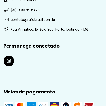
5531996766423
(31) 9 9676-6423
contato@rafabrasil.com.br
Rua Vinhático, 15, Sala 906, Horto, Ipatinga - MG
Permaneça conectado
Meios de pagamento