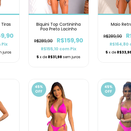
 Tiras
Biquini Top Cortininha
Maio Retr
Poa Preto Lacinho
69,90
R
R$289,90
R$159,90
R$289,90
m
Pix
R$164,80
R$155,10
com
Pix
 juros
5
x de
R$33,9
5
x de
R$31,98
sem juros
45
%
45
%
OFF
OFF