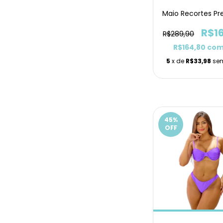
Maio Recortes Pre
R$1
R$289,90
R$164,80
co
5
x de
R$33,98
sem
45
%
OFF