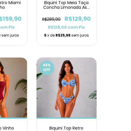
Retro Miami
Biquini Top Meia Taça
nho
Concha Limonada Asa
Delta
$159,90
R$129,90
R$289,90
com
Pix
R$126,00
com
Pix
8
sem juros
5
x de
R$25,98
sem juros
45
%
OFF
o Vinho
Biquini Top Retro