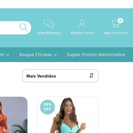
0
Atendimento
Minha conta
Meu carrinho
ini
Roupa Fitness
Super Promo Namorados
55
%
OFF