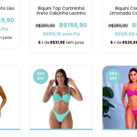
to Liso
Biquini Top Cortininha
Biquini Co
Preto Calcinha Lacinho
Limonada Ca
Duplo L
69,90
R$159,90
R
R$289,90
R$289,90
m
Pix
R$155,10
com
Pix
R$126,00
 juros
5
x de
R$31,98
sem juros
5
x de
R$25,9
45
%
45
%
OFF
OFF