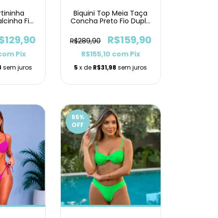
rtininha
Biquini Top Meia Taça
lcinha Fio
Concha Preto Fio Duplo
acinho
Lacinho
$129,90
R$159,90
R$289,90
com
Pix
R$155,10
com
Pix
8
sem juros
5
x de
R$31,98
sem juros
55
%
OFF