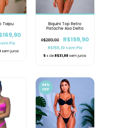
o Taipu
Biquini Top Retro
Pistache Asa Delta
$169,90
R$159,90
R$289,90
com
Pix
R$155,10
com
Pix
8
sem juros
5
x de
R$31,98
sem juros
45
%
OFF