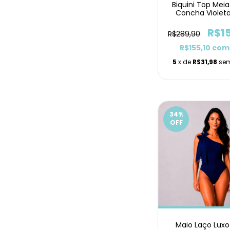
Biquini Top Mei
Concha Violet
Delta
R$1
R$289,90
R$155,10
com
5
x de
R$31,98
sem
34
%
OFF
Maio Laço Luxo