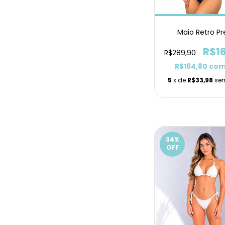
Maio Retro Pr
R$1
R$289,90
R$164,80
co
5
x de
R$33,98
sem
34
%
OFF