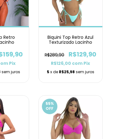
p Retro
Biquini Top Retro Azul
acinho
Texturizado Lacinho
$159,90
R$129,90
R$289,90
com
Pix
R$126,00
com
Pix
8
sem juros
5
x de
R$25,98
sem juros
55
%
OFF