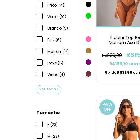
Preto (14)
Verde (10)
Branco (5)
Biquini Top R
Pink (6)
Marrom Asa D
Marrom (7)
R$1
R$289,90
Roxo (5)
R$155,10
com
5
x de
R$31,98
sem
Vinho (4)
VER TODOS
45
%
OFF
Tamanho
P (23)
M (22)