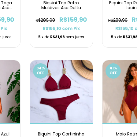
a Taça
Biquini Top Retro
Biquini Top 
a Asa
Maldivas Asa Delta
Laci
59,90
R$159,90
R
R$289,90
R$289,90
Pix
R$155,10
com
Pix
R$155,10
 juros
5
x de
R$31,98
sem juros
5
x de
R$31,9
34
%
41
%
OFF
OFF
 Azul
Biquini Top Cortininha
Maio Retr