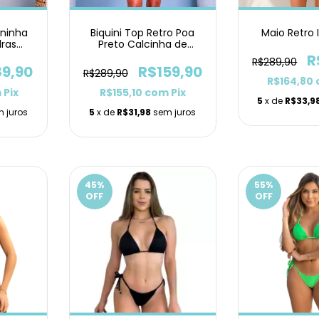
ininha
Biquini Top Retro Poa
Maio Retro
dras
Preto Calcinha de
Lacinho
R
R$289,90
89,90
R$159,90
R$289,90
R$164,80
m
Pix
R$155,10
com
Pix
5
x de
R$33,9
 juros
5
x de
R$31,98
sem juros
45
%
55
%
OFF
OFF