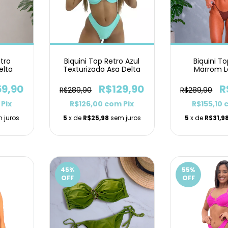
Biquini Top Retro Azul
Biquini To
etro
Texturizado Asa Delta
Marrom L
elta
R$129,90
R
59,90
R$289,90
R$289,90
R$126,00
com
Pix
R$155,10
Pix
5
x de
R$25,98
sem juros
5
x de
R$31,9
 juros
45
%
55
%
OFF
OFF