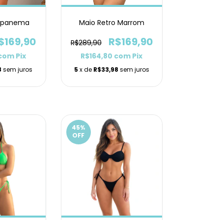
 Ipanema
Maio Retro Marrom
$169,90
R$169,90
R$289,90
com
Pix
R$164,80
com
Pix
8
sem juros
5
x de
R$33,98
sem juros
45
%
OFF