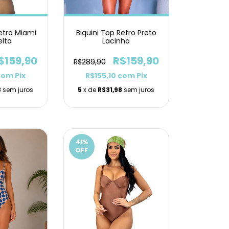
Retro Miami
Biquini Top Retro Preto
elta
Lacinho
$159,90
R$159,90
R$289,90
com
Pix
R$155,10
com
Pix
8
sem juros
5
x de
R$31,98
sem juros
41
%
OFF