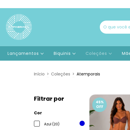
Lançamentos
Biquinis
Coleções
Mãe
Início
>
Coleções
>
Atemporais
Filtrar por
45
%
OFF
Cor
Azul (20)