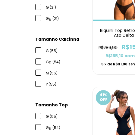
G (21)
Gg (21)
Biquini Top Retr
Asa Delta
Tamanho Calcinha
R$1
R$289,90
G (55)
R$155,10
com
Gg (54)
5
x de
R$31,98
sem
M (56)
P (55)
41
%
OFF
Tamanho Top
G (55)
Gg (54)