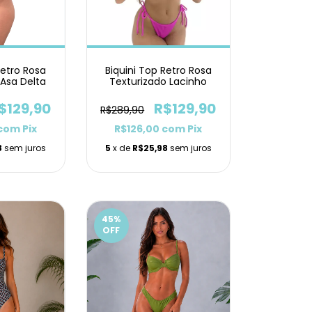
Retro Rosa
Biquini Top Retro Rosa
 Asa Delta
Texturizado Lacinho
$129,90
R$129,90
R$289,90
com
Pix
R$126,00
com
Pix
8
sem juros
5
x de
R$25,98
sem juros
45
%
OFF