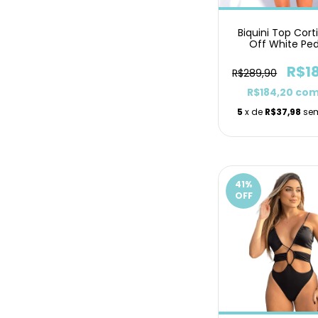
Biquini Top Cort
Off White Pe
Lacinho
R$1
R$289,90
R$184,20
co
5
x de
R$37,98
sem
41
%
OFF