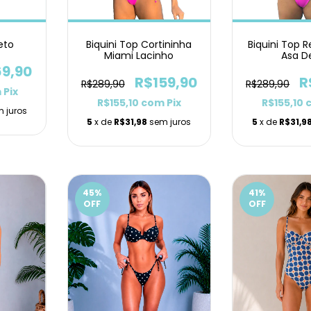
eto
Biquini Top Cortininha
Biquini Top 
Miami Lacinho
Asa D
69,90
R$159,90
R
R$289,90
R$289,90
m
Pix
R$155,10
com
Pix
R$155,10
 juros
5
x de
R$31,98
sem juros
5
x de
R$31,9
45
%
41
%
OFF
OFF