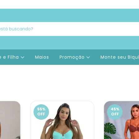
 e Filha
Maios
Promoção
Monte seu Biqu
55
%
45
%
OFF
OFF