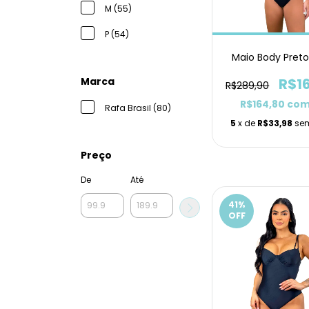
M (55)
P (54)
Maio Body Preto
R$1
Marca
R$289,90
R$164,80
co
Rafa Brasil (80)
5
x de
R$33,98
sem
Preço
De
Até
41
%
OFF