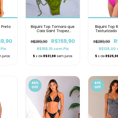
o Preto
Biquini Top Tomara que
Biquini Top 
Caia Saint Tropez
Texturizado
Pistache Lacinho
59,90
R$159,90
R
R$289,90
R$289,90
Pix
R$155,10
com
Pix
R$126,00
 juros
5
x de
R$31,98
sem juros
5
x de
R$25,9
45
%
41
%
OFF
OFF