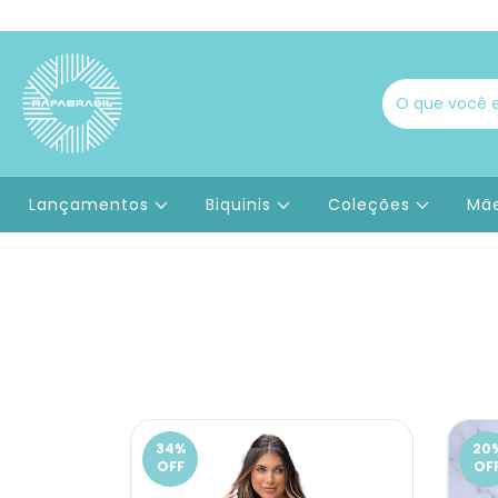
Lançamentos
Biquinis
Coleções
Mãe
34
%
20
OFF
OF