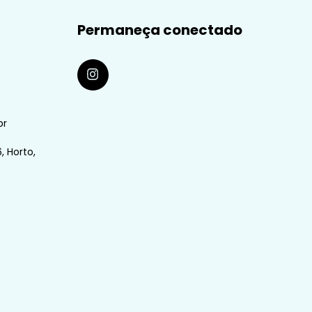
Permaneça conectado
br
, Horto,