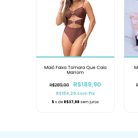
Maiô Faixa Tomara Que Caia
M
Marrom
R$189,90
R$289,90
R$184,20
com
Pix
5
x de
R$37,98
sem juros