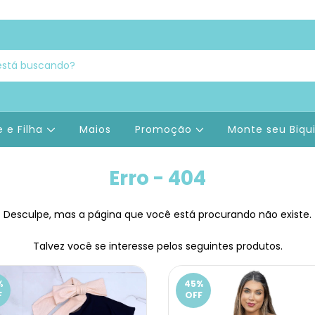
 e Filha
Maios
Promoção
Monte seu Biqu
Erro - 404
Desculpe, mas a página que você está procurando não existe.
Talvez você se interesse pelos seguintes produtos.
%
45
%
F
OFF