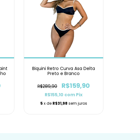
aint
Biquini Retro Curva Asa Delta
nho
Preto e Branco
0
R$159,90
R$289,90
R$155,10
com
Pix
5
x de
R$31,98
sem juros