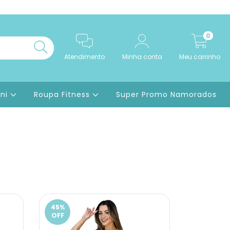
0
Atendimento
Minha conta
Meu carrinho
ini
Roupa Fitness
Super Promo Namorados
45
%
OFF