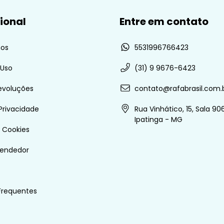
cional
Entre em contato
os
5531996766423
 Uso
(31) 9 9676-6423
evoluções
contato@rafabrasil.com.
 Privacidade
Rua Vinhático, 15, Sala 906
Ipatinga - MG
e Cookies
vendedor
s
Frequentes