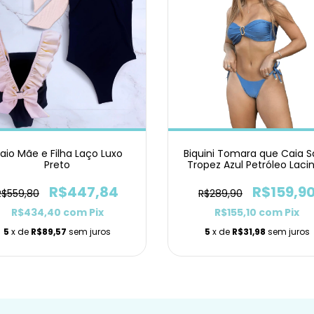
aio Mãe e Filha Laço Luxo
Biquini Tomara que Caia S
Preto
Tropez Azul Petróleo Laci
R$447,84
R$159,9
R$559,80
R$289,90
R$434,40
com
Pix
R$155,10
com
Pix
5
x de
R$89,57
sem juros
5
x de
R$31,98
sem juros