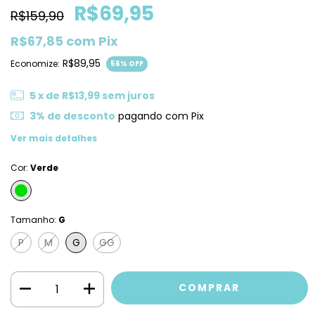
R$69,95
R$159,90
R$67,85
com
Pix
R$89,95
Economize:
56
% OFF
5
x de
R$13,99
sem juros
3% de desconto
pagando com Pix
Ver mais detalhes
Cor:
Verde
Tamanho:
G
P
M
G
GG