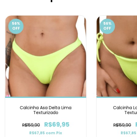
56
%
56
%
OFF
OFF
Calcinha Asa Delta Lima
Calcinha L
Texturizado
Textu
R$69,95
R$159,90
R$159,90
R$67,85
com
Pix
R$67,8