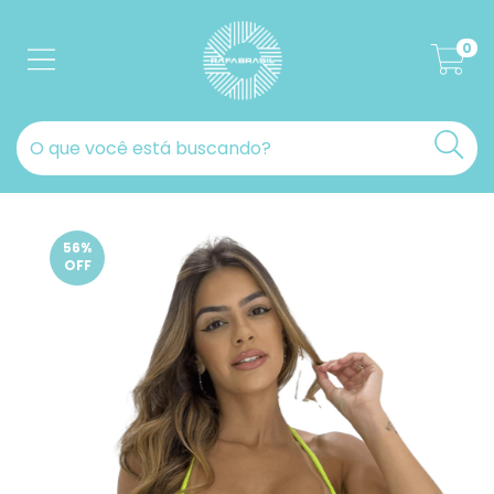
0
56
%
OFF