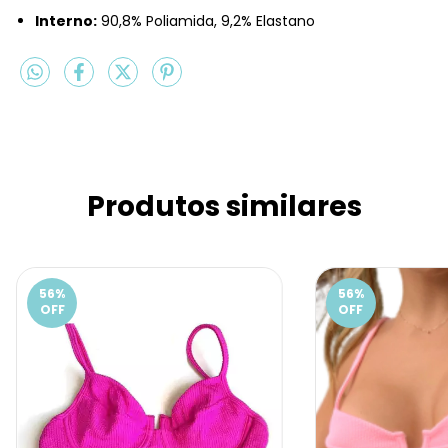
Interno:
90,8% Poliamida, 9,2% Elastano
Produtos similares
56
%
56
%
OFF
OFF