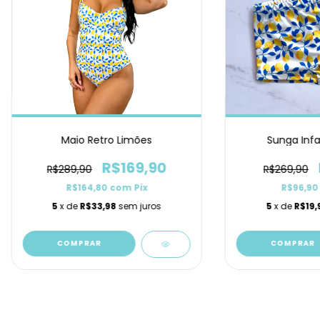
Maio Retro Limões
Sunga Infa
R$169,90
R$289,90
R$269,90
R$164,80
com
Pix
R$96,9
5
x de
R$33,98
sem juros
5
x de
R$19,
COMPRAR
COMPRAR