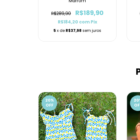
Marrom
29,90
R$189,90
R$289,90
m
Pix
R$184,20
com
Pix
m juros
5
x de
R$37,98
sem juros
20
%
20
OFF
OF