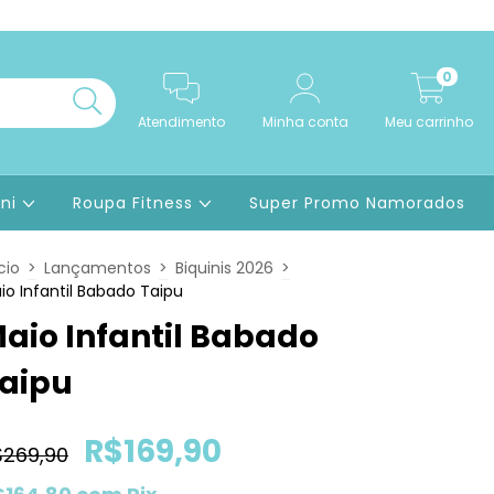
0
Atendimento
Minha conta
Meu carrinho
ini
Roupa Fitness
Super Promo Namorados
cio
>
Lançamentos
>
Biquinis 2026
>
io Infantil Babado Taipu
aio Infantil Babado
aipu
R$169,90
$269,90