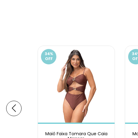
34
%
34
OFF
OF
 Roxo
Maiô Faixa Tomara Que Caia
Ma