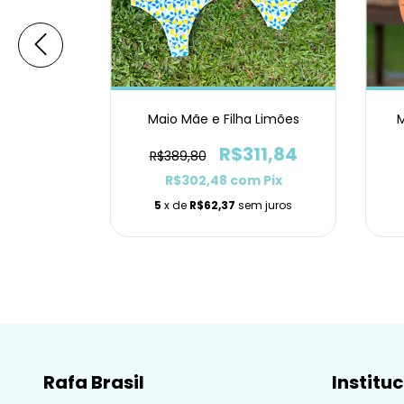
 Tiras
Maio Mãe e Filha Limões
M
69,90
R$311,84
R$389,80
m
Pix
R$302,48
com
Pix
m juros
5
x de
R$62,37
sem juros
Rafa Brasil
Institu