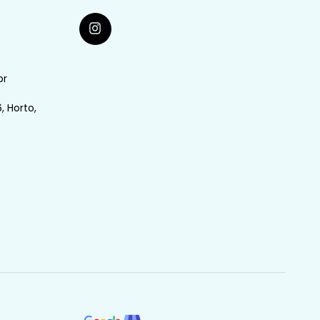
br
, Horto,