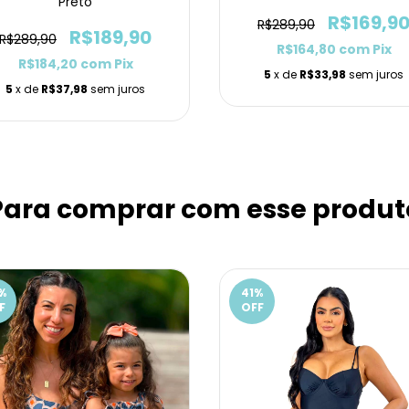
Preto
R$169,9
R$289,90
R$189,90
R$289,90
R$164,80
com
Pix
R$184,20
com
Pix
5
x de
R$33,98
sem juros
5
x de
R$37,98
sem juros
Para comprar com esse produt
%
41
%
F
OFF