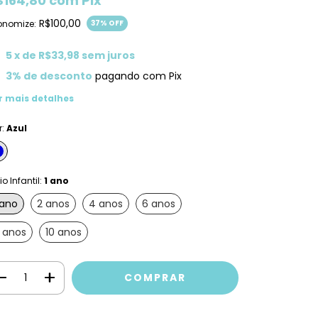
$164,80
com
Pix
R$100,00
onomize:
37
% OFF
5
x de
R$33,98
sem juros
3% de desconto
pagando com Pix
r mais detalhes
r:
Azul
o Infantil:
1 ano
 ano
2 anos
4 anos
6 anos
 anos
10 anos