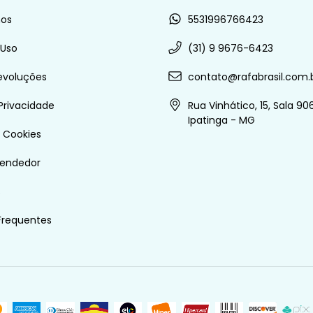
os
5531996766423
 Uso
(31) 9 9676-6423
evoluções
contato@rafabrasil.com.
 Privacidade
Rua Vinhático, 15, Sala 906
Ipatinga - MG
e Cookies
vendedor
s
Frequentes