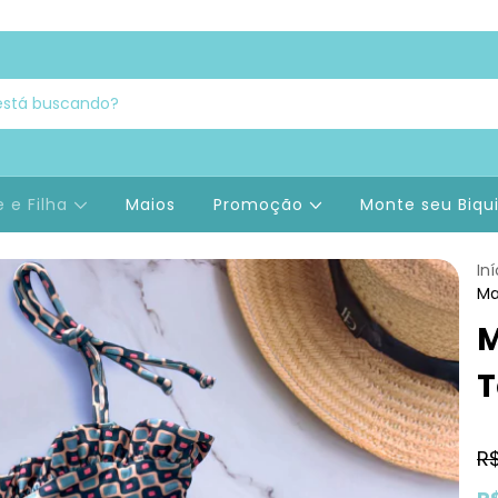
 e Filha
Maios
Promoção
Monte seu Biqu
Iní
Ma
M
T
R