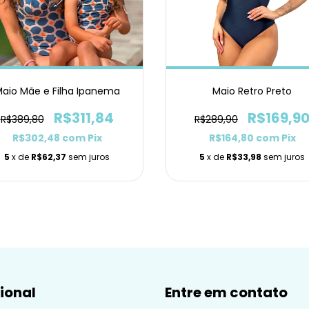
aio Mãe e Filha Ipanema
Maio Retro Preto
R$311,84
R$169,9
R$389,80
R$289,90
R$302,48
com
Pix
R$164,80
com
Pix
5
x de
R$62,37
sem juros
5
x de
R$33,98
sem juros
cional
Entre em contato