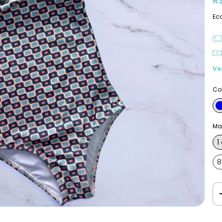
R
Ec
Ve
Co
Mai
1
8