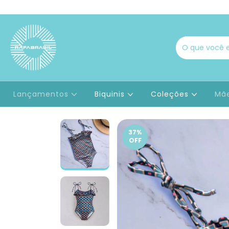
Lançamentos
Biquinis
Coleções
Mãe
37
%
OFF