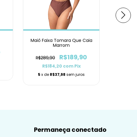
Maiô Faixa Tomara Que Caia
Mai
Marrom
0
R$289,
R$189,90
R$289,90
R$1
R$184,20
com
Pix
5
x de
5
x de
R$37,98
sem juros
Permaneça conectado