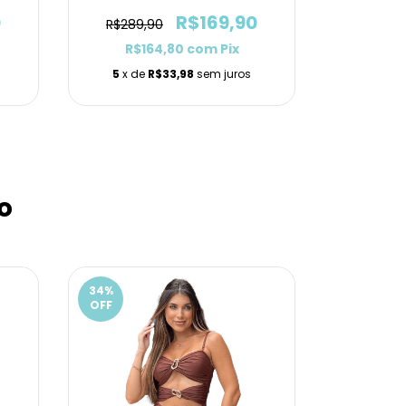
0
R$169,90
R$289,90
R$289,
R$164,80
com
Pix
R$1
5
x de
R$33,98
sem juros
5
x de
o
34
%
41
%
OFF
OFF