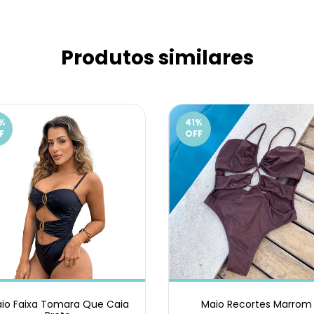
Produtos similares
%
41
%
F
OFF
io Faixa Tomara Que Caia
Maio Recortes Marrom