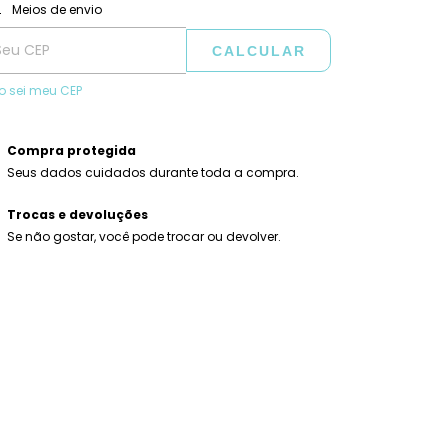
ALTERAR CEP
regas para o CEP:
Meios de envio
CALCULAR
o sei meu CEP
Compra protegida
Seus dados cuidados durante toda a compra.
Trocas e devoluções
Se não gostar, você pode trocar ou devolver.