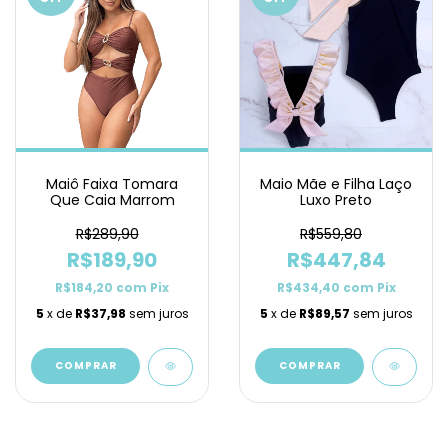
Maiô Faixa Tomara
Maio Mãe e Filha Laço
Que Caia Marrom
Luxo Preto
R$289,90
R$559,80
R$189,90
R$447,84
R$184,20
com
Pix
R$434,40
com
Pix
5
x de
R$37,98
sem juros
5
x de
R$89,57
sem juros
COMPRAR
COMPRAR