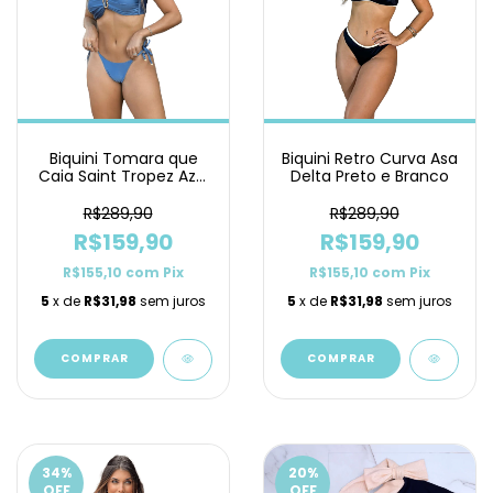
Biquini Tomara que
Biquini Retro Curva Asa
Caia Saint Tropez Azul
Delta Preto e Branco
Petróleo Lacinho
R$289,90
R$289,90
R$159,90
R$159,90
R$155,10
com
Pix
R$155,10
com
Pix
5
x de
R$31,98
sem juros
5
x de
R$31,98
sem juros
COMPRAR
COMPRAR
34
%
20
%
OFF
OFF