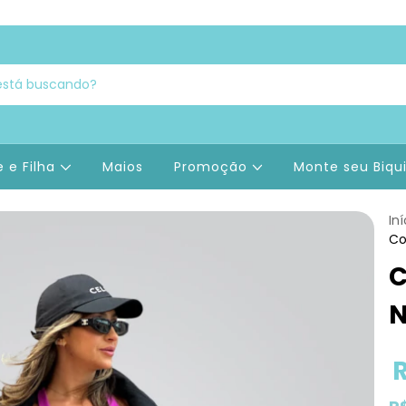
 e Filha
Maios
Promoção
Monte seu Biqu
Iní
Co
C
N