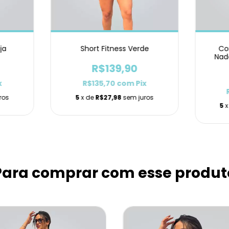
ja
Short Fitness Verde
Co
Nad
R$139,90
x
R$135,70
com
Pix
ros
5
x de
R$27,98
sem juros
5
x
Para comprar com esse produt