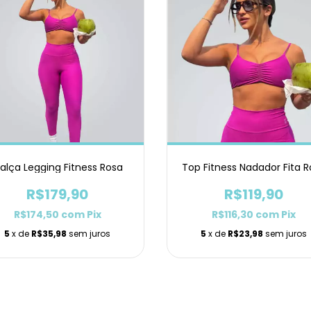
alça Legging Fitness Rosa
Top Fitness Nadador Fita R
R$179,90
R$119,90
R$174,50
com
Pix
R$116,30
com
Pix
5
x de
R$35,98
sem juros
5
x de
R$23,98
sem juros