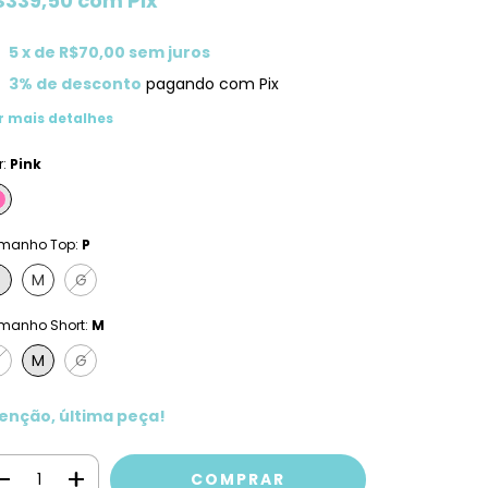
$339,50
com
Pix
5
x de
R$70,00
sem juros
3% de desconto
pagando com Pix
r mais detalhes
r:
Pink
manho Top:
P
M
G
manho Short:
M
M
G
enção, última peça!