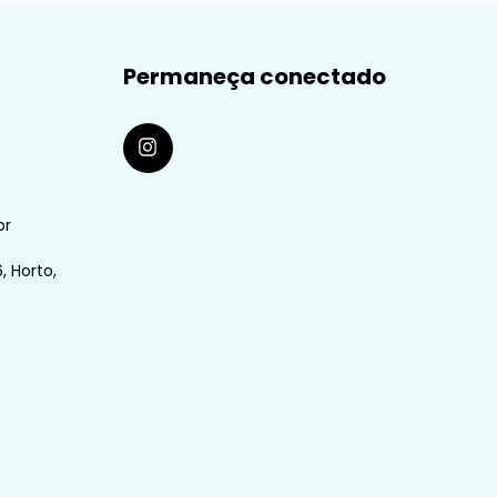
Permaneça conectado
br
, Horto,