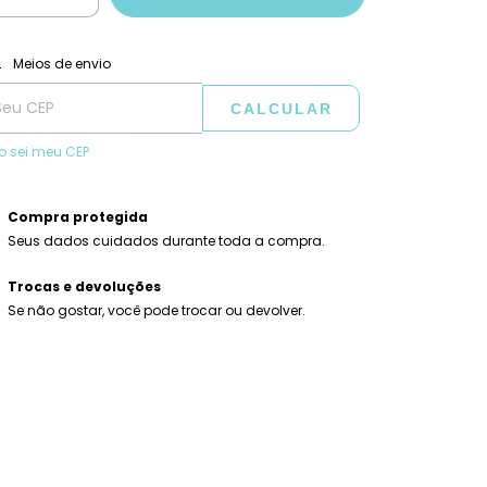
ALTERAR CEP
regas para o CEP:
Meios de envio
CALCULAR
o sei meu CEP
Compra protegida
Seus dados cuidados durante toda a compra.
Trocas e devoluções
Se não gostar, você pode trocar ou devolver.