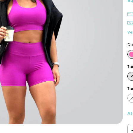
R
Ve
Co
Ta
P
Ta
P
At