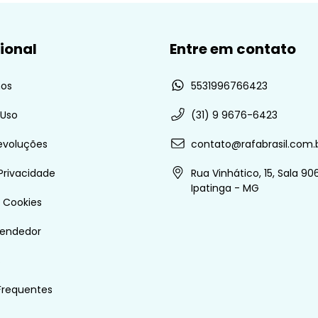
cional
Entre em contato
os
5531996766423
 Uso
(31) 9 9676-6423
evoluções
contato@rafabrasil.com.
 Privacidade
Rua Vinhático, 15, Sala 906
Ipatinga - MG
e Cookies
vendedor
s
Frequentes