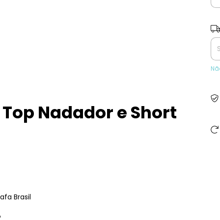
Ent
Nã
 Top Nadador e Short
fa Brasil
?