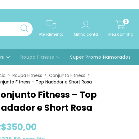
0
Atendimento
Minha conta
Meu carrinho
ini
Roupa Fitness
Super Promo Namorados
cio
>
Roupa Fitness
>
Conjunto Fitness
>
njunto Fitness – Top Nadador e Short Rosa
onjunto Fitness – Top
adador e Short Rosa
R$350,00