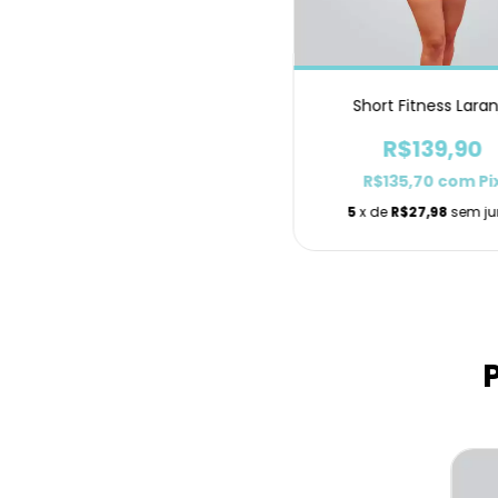
Short Fitness Laran
R$139,90
R$135,70
com
Pi
5
x de
R$27,98
sem ju