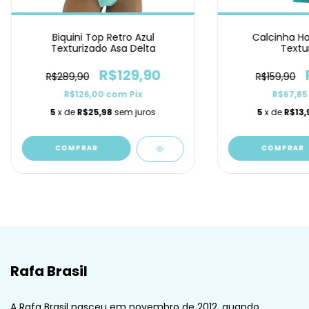
Biquini Top Retro Azul
Calcinha Ho
Texturizado Asa Delta
Textu
R$129,90
R$289,90
R$159,90
R$126,00
com
Pix
R$67,8
5
x de
R$25,98
sem juros
5
x de
R$13,
COMPRAR
COMPRAR
Rafa Brasil
A Rafa Brasil nasceu em novembro de 2012, quando