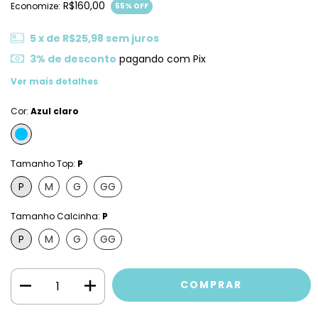
R$160,00
Economize:
55
% OFF
5
x de
R$25,98
sem juros
3% de desconto
pagando com Pix
Ver mais detalhes
Cor:
Azul claro
Tamanho Top:
P
P
M
G
GG
Tamanho Calcinha:
P
P
M
G
GG