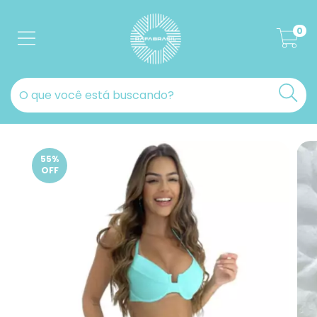
0
55
%
OFF