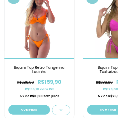
Biquini Top Retro Tangerina
Biquini Top
Lacinho
Texturiza
R$159,90
R$289,90
R$289,90
R$155,10
com
Pix
R$126,0
5
x de
R$31,98
sem juros
5
x de
R$25,
COMPRAR
COMPRAR