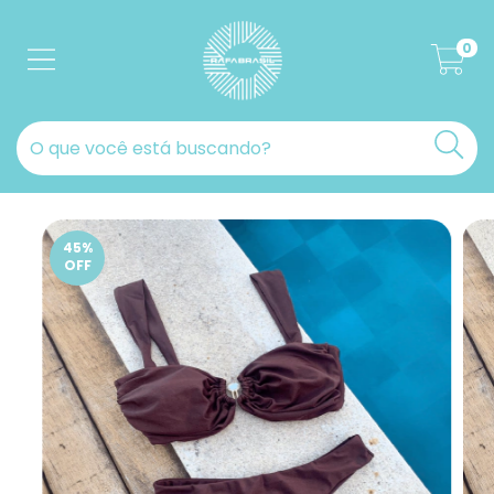
0
45
%
OFF