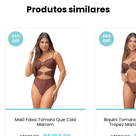
Produtos similares
34
%
45
%
OFF
OFF
Maiô Faixa Tomara Que Caia
Biquini Tomara
Marrom
Tropez Marr