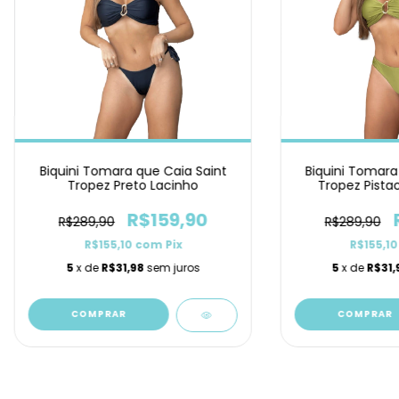
Biquini Tomara que Caia Saint
Biquini Tomara
Tropez Preto Lacinho
Tropez Pista
R$159,90
R$289,90
R$289,90
R$155,10
com
Pix
R$155,1
5
x de
R$31,98
sem juros
5
x de
R$31,
COMPRAR
COMPRAR