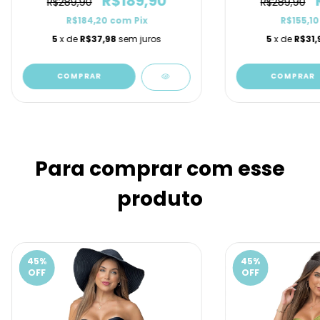
R$189,90
R$289,90
R$289,90
R$184,20
com
Pix
R$155,1
5
x de
R$37,98
sem juros
5
x de
R$31,
COMPRAR
COMPRAR
Para comprar com esse
produto
45
%
45
%
OFF
OFF