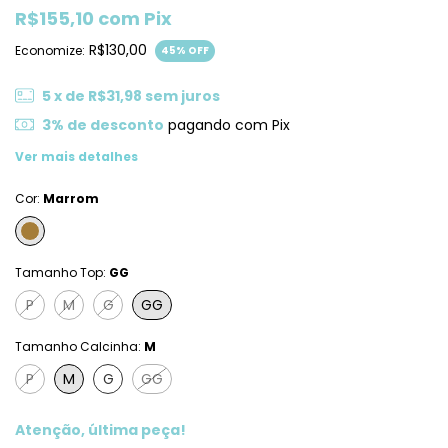
R$155,10
com
Pix
R$130,00
Economize:
45
% OFF
5
x de
R$31,98
sem juros
3% de desconto
pagando com Pix
Ver mais detalhes
Cor:
Marrom
Tamanho Top:
GG
P
M
G
GG
Tamanho Calcinha:
M
P
M
G
GG
Atenção, última peça!