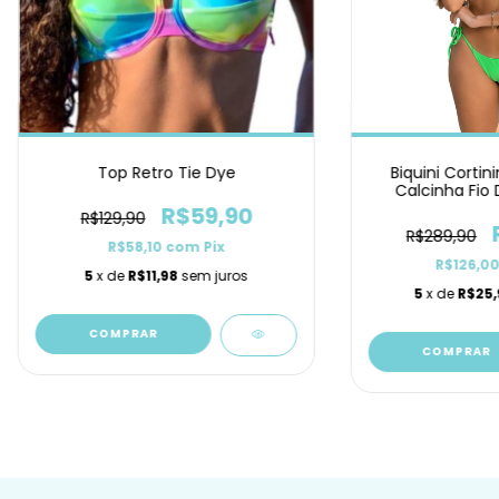
Top Retro Tie Dye
Biquini Corti
Calcinha Fio 
R$59,90
R$129,90
R$289,90
R$58,10
com
Pix
R$126,0
5
x de
R$11,98
sem juros
5
x de
R$25,
COMPRAR
COMPRAR