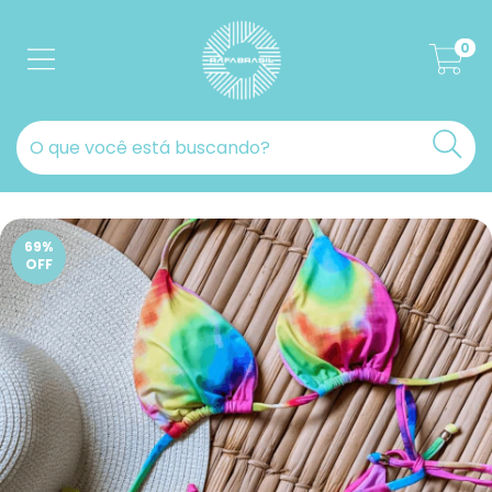
0
69
%
OFF