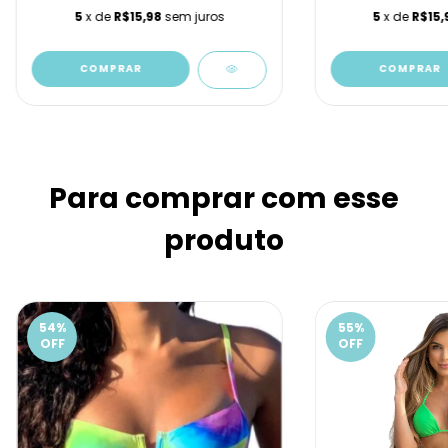
5
x de
R$15,98
sem juros
5
x de
R$15,
COMPRAR
COMPRAR
Para comprar com esse
produto
54
%
55
%
OFF
OFF