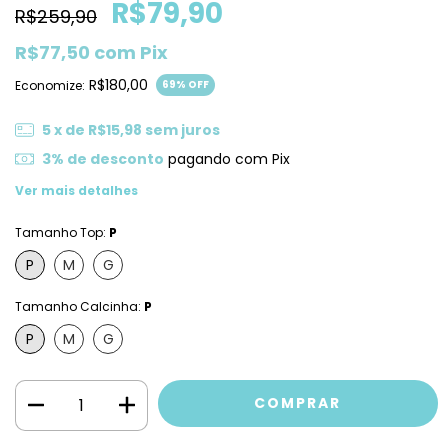
R$79,90
R$259,90
R$77,50
com
Pix
R$180,00
Economize:
69
% OFF
5
x de
R$15,98
sem juros
3% de desconto
pagando com Pix
Ver mais detalhes
Tamanho Top:
P
P
M
G
Tamanho Calcinha:
P
P
M
G