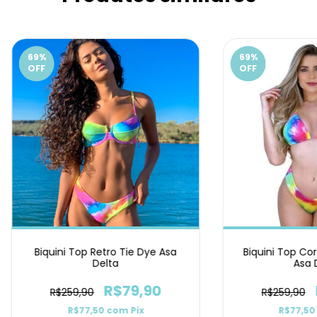
69
%
69
%
OFF
OFF
Biquini Top Retro Tie Dye Asa
Biquini Top Cor
Delta
Asa 
R$79,90
R$259,90
R$259,90
R$77,50
com
Pix
R$77,5