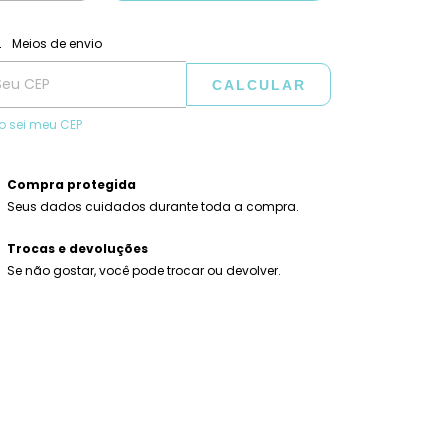
ALTERAR CEP
regas para o CEP:
Meios de envio
CALCULAR
o sei meu CEP
Compra protegida
Seus dados cuidados durante toda a compra.
Trocas e devoluções
Se não gostar, você pode trocar ou devolver.