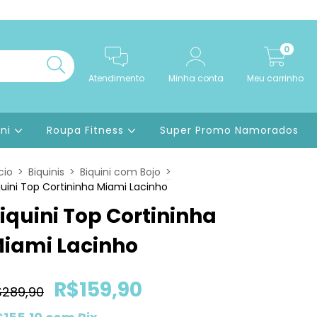
0
Atendimento
Minha conta
Meu carrinho
ini
Roupa Fitness
Super Promo Namorados
cio
>
Biquinis
>
Biquini com Bojo
>
quini Top Cortininha Miami Lacinho
iquini Top Cortininha
iami Lacinho
R$159,90
$289,90