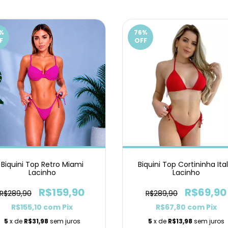
%
76
%
F
OFF
Biquini Top Retro Miami
Biquini Top Cortininha Ital
Lacinho
Lacinho
R$159,90
R$69,90
R$289,90
R$289,90
R$155,10
com
Pix
R$67,80
com
Pix
5
x de
R$31,98
sem juros
5
x de
R$13,98
sem juros