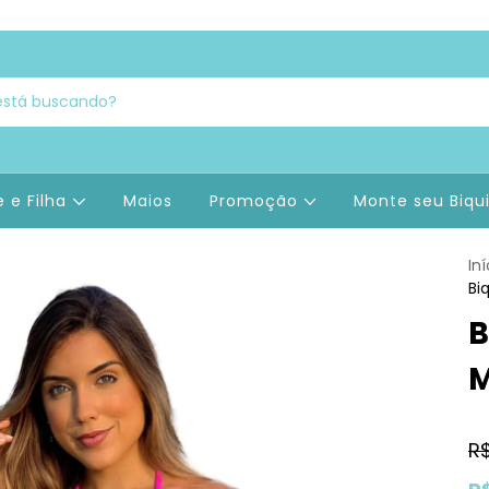
 e Filha
Maios
Promoção
Monte seu Biqu
Iní
Bi
B
M
R