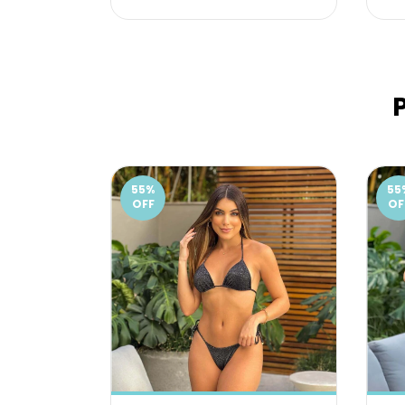
55
%
55
OFF
OF