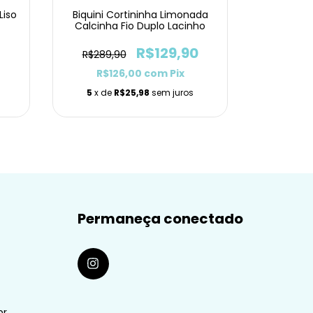
Liso
Biquini Cortininha Limonada
Calcinha Fio Duplo Lacinho
R$129,90
R$289,90
R$126,00
com
Pix
5
x de
R$25,98
sem juros
Permaneça conectado
br