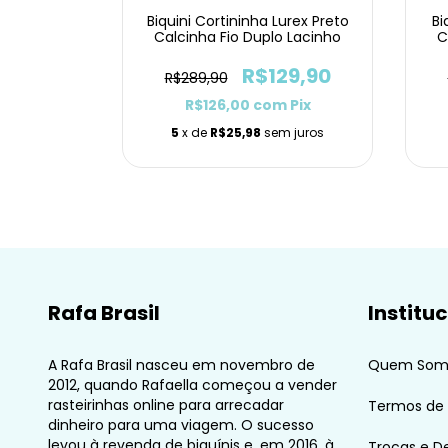
Biquini Cortininha Lurex Preto
Bi
Calcinha Fio Duplo Lacinho
C
R$129,90
R$289,90
R$126,00
com
Pix
5
x de
R$25,98
sem juros
Rafa Brasil
Institu
A Rafa Brasil nasceu em novembro de
Quem Som
2012, quando Rafaella começou a vender
rasteirinhas online para arrecadar
Termos de
dinheiro para uma viagem. O sucesso
levou à revenda de biquínis e, em 2016, à
Trocas e D