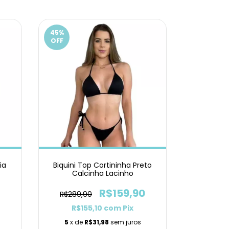
45
%
OFF
ia
Biquini Top Cortininha Preto
Calcinha Lacinho
R$159,90
R$289,90
R$155,10
com
Pix
5
x de
R$31,98
sem juros