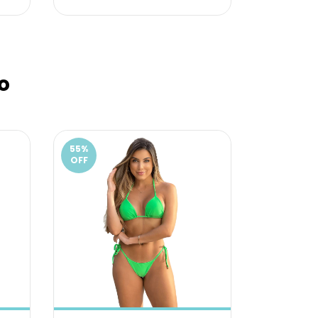
o
55
%
OFF