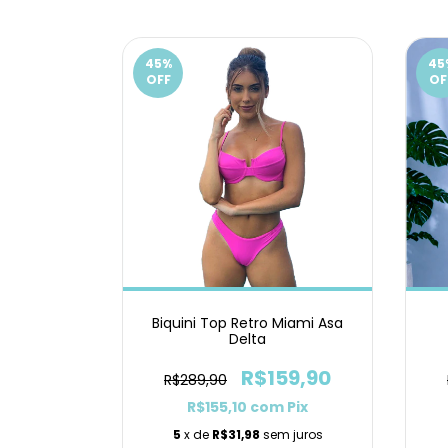
45
%
45
OFF
OF
Biquini Top Retro Miami Asa
Delta
R$159,90
R$289,90
R$155,10
com
Pix
5
x de
R$31,98
sem juros