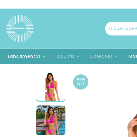
Lançamentos
Biquinis
Coleções
Mãe
45
%
OFF