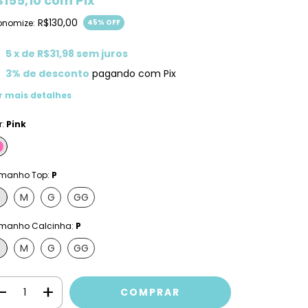
$155,10
com
Pix
R$130,00
onomize:
45
% OFF
5
x de
R$31,98
sem juros
3% de desconto
pagando com Pix
r mais detalhes
r:
Pink
manho Top:
P
M
G
GG
manho Calcinha:
P
M
G
GG