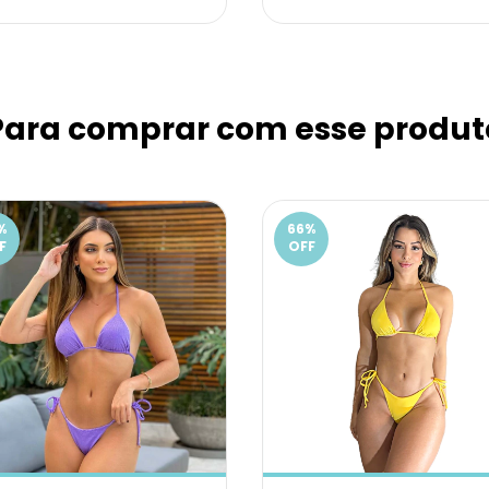
Para comprar com esse produt
%
66
%
F
OFF