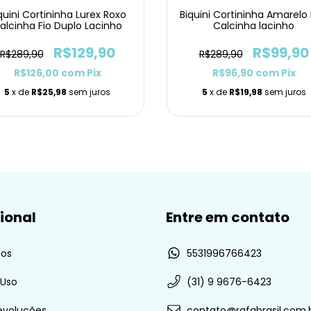
quini Cortininha Lurex Roxo
Biquini Cortininha Amarelo 
alcinha Fio Duplo Lacinho
Calcinha lacinho
R$129,90
R$99,90
R$289,90
R$289,90
R$126,00
com
Pix
R$96,90
com
Pix
5
x de
R$25,98
sem juros
5
x de
R$19,98
sem juros
cional
Entre em contato
os
5531996766423
 Uso
(31) 9 9676-6423
evoluções
contato@rafabrasil.com.