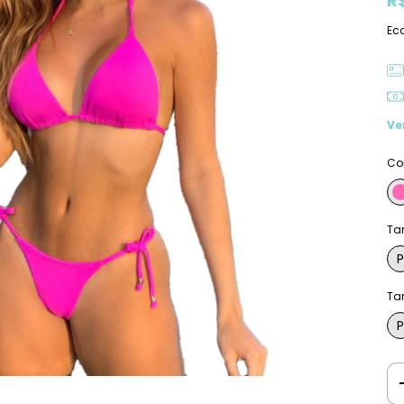
R
Ec
Ve
Co
Ta
P
Ta
P