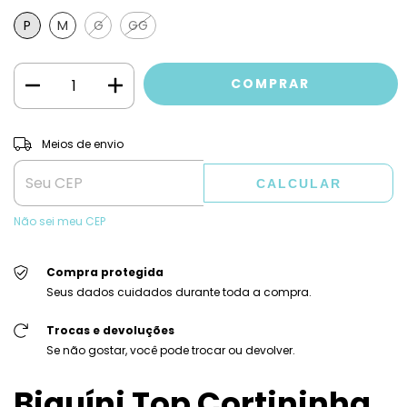
P
M
G
GG
ALTERAR CEP
Entregas para o CEP:
Meios de envio
CALCULAR
Não sei meu CEP
Compra protegida
Seus dados cuidados durante toda a compra.
Trocas e devoluções
Se não gostar, você pode trocar ou devolver.
Biquíni Top Cortininha