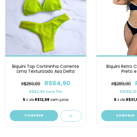
Biquini Top Cortininha Corrente
Biquini Retro 
Lima Texturizado Asa Delta
Preto e
R$64,90
R$259,90
R$289,90
R$62,95
com
Pix
R$155,1
5
x de
R$12,98
sem juros
5
x de
R$31,
COMPRAR
COMPRAR