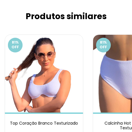
Produtos similares
81
%
81
%
OFF
OFF
Top Coração Branco Texturizado
Calcinha Hot
Textu