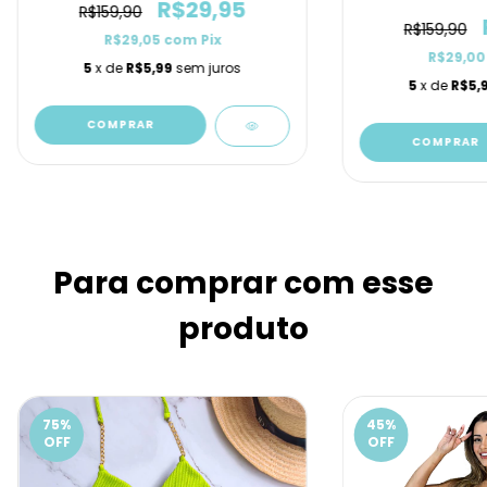
R$29,95
R$159,90
R$159,90
R$29,05
com
Pix
R$29,0
5
x de
R$5,99
sem juros
5
x de
R$5,
COMPRAR
COMPRAR
Para comprar com esse
produto
75
%
45
%
OFF
OFF