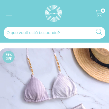
0
75
%
OFF