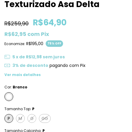
Texturizado Asa Delta
R$64,90
R$259,90
R$62,95
com
Pix
R$195,00
Economize:
75
% OFF
5
x de
R$12,98
sem juros
3% de desconto
pagando com Pix
Ver mais detalhes
Cor:
Branco
Tamanho Top:
P
P
M
G
GG
Tamanho Calcinha:
P