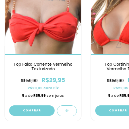
Top Faixa Corrente Vermelho
Top Cortini
Texturizado
Vermelho T
R$29,95
R$159,90
R$159,90
R$29,05
com
Pix
R$29,0
5
x de
R$5,99
sem juros
5
x de
R$5,
COMPRAR
COMPRAR