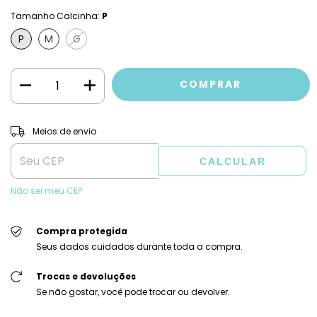
Tamanho Calcinha:
P
P
M
G
ALTERAR CEP
Entregas para o CEP:
Meios de envio
CALCULAR
Não sei meu CEP
Compra protegida
Seus dados cuidados durante toda a compra.
Trocas e devoluções
Se não gostar, você pode trocar ou devolver.