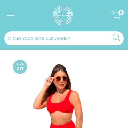
0
75
%
OFF