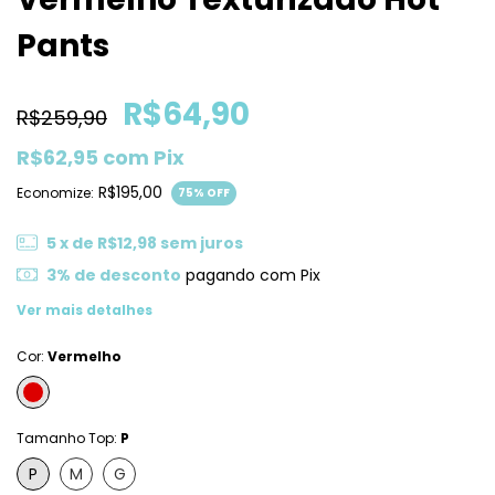
Pants
R$64,90
R$259,90
R$62,95
com
Pix
R$195,00
Economize:
75
% OFF
5
x de
R$12,98
sem juros
3% de desconto
pagando com Pix
Ver mais detalhes
Cor:
Vermelho
Tamanho Top:
P
P
M
G