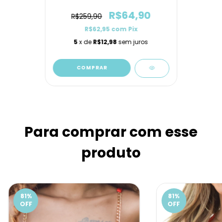
R$64,90
R$259,90
R$62,95
com
Pix
5
x de
R$12,98
sem juros
COMPRAR
Para comprar com esse
produto
81
%
81
%
OFF
OFF