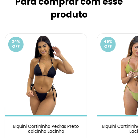
Para comprar com esse
produto
34
%
45
%
OFF
OFF
Biquini Cortininha Pedras Preto
Biquíni Cortinin
calcinha Lacinho
Lac