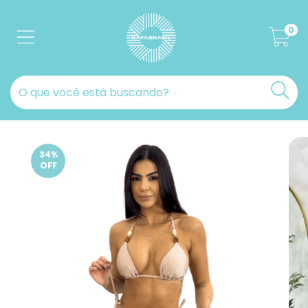
0
34
%
OFF