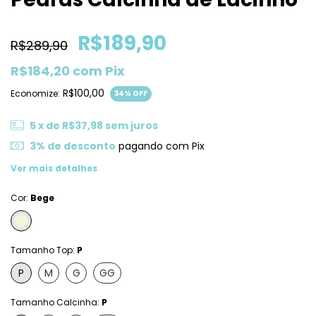
R$189,90
R$289,90
R$184,20
com
Pix
R$100,00
Economize:
34
% OFF
5
x de
R$37,98
sem juros
3% de desconto
pagando com Pix
Ver mais detalhes
Cor:
Bege
Tamanho Top:
P
P
M
G
GG
Tamanho Calcinha:
P