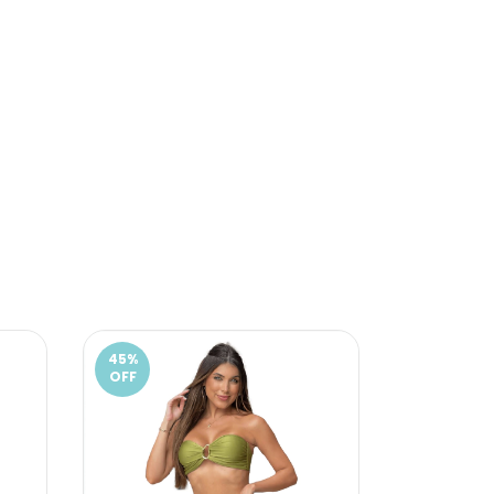
45
%
45
%
OFF
OFF