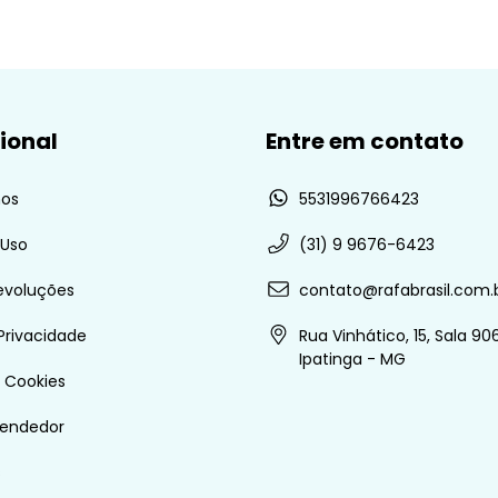
cional
Entre em contato
os
5531996766423
 Uso
(31) 9 9676-6423
evoluções
contato@rafabrasil.com.
 Privacidade
Rua Vinhático, 15, Sala 906
Ipatinga - MG
e Cookies
vendedor
s