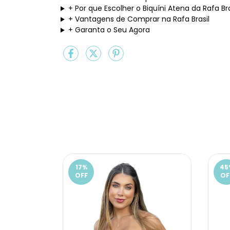
+
Por que Escolher o Biquíni Atena da Rafa Bra
+
Vantagens de Comprar na Rafa Brasil
+
Garanta o Seu Agora
17
%
45
OFF
OF