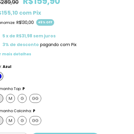
R$159,90
$289,90
$155,10
com
Pix
R$130,00
onomize:
45
% OFF
5
x de
R$31,98
sem juros
3% de desconto
pagando com Pix
r mais detalhes
r:
Azul
manho Top:
P
M
G
GG
manho Calcinha:
P
M
G
GG