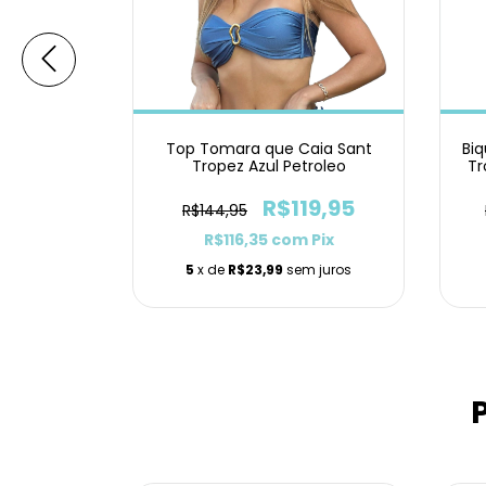
aia Sant
Top Tomara que Caia Sant
Biq
Escuro
Tropez Azul Petroleo
Tr
19,95
R$119,95
R$144,95
m
Pix
R$116,35
com
Pix
m juros
5
x de
R$23,99
sem juros