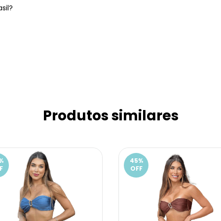
sil?
Produtos similares
%
45
%
F
OFF