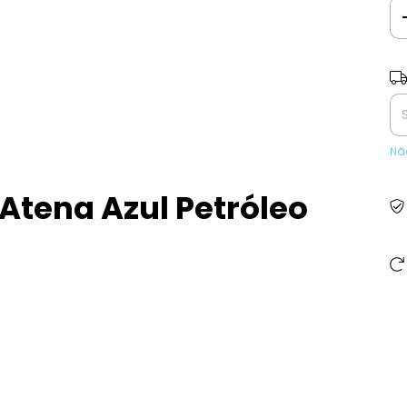
Ent
Nã
 Atena Azul Petróleo