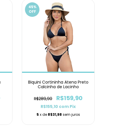
45
%
OFF
a
Biquini Cortininha Atena Preto
Calcinha de Lacinho
0
R$159,90
R$289,90
R$155,10
com
Pix
5
x de
R$31,98
sem juros