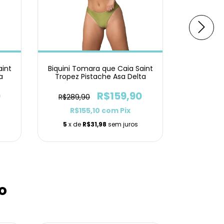
aint
Biquini Tomara que Caia Saint
Biquini T
a
Tropez Pistache Asa Delta
Trope
0
R$159,90
R$289,90
R$289,
R$155,10
com
Pix
R$1
5
x de
R$31,98
sem juros
5
x de
o