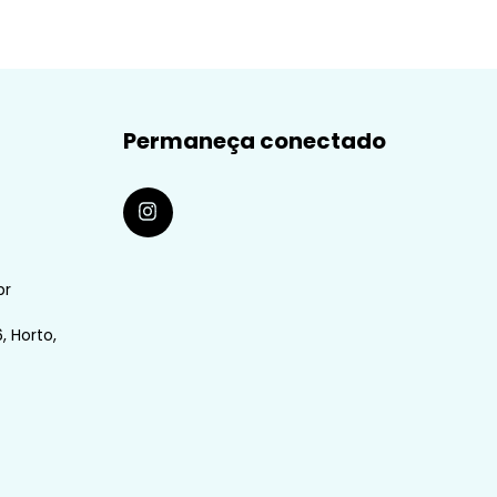
Permaneça conectado
br
, Horto,