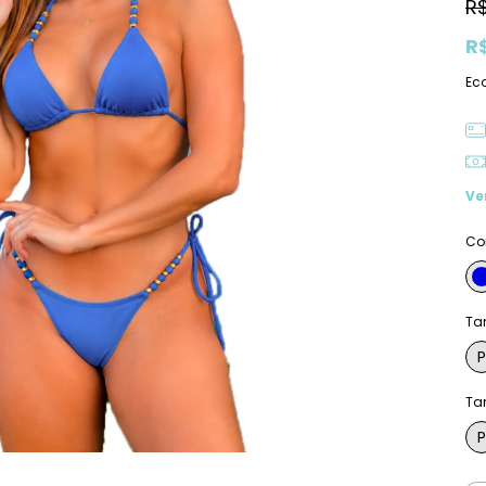
R
R
Ec
Ve
Co
Ta
P
Ta
P