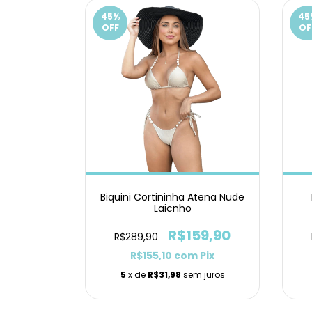
45
%
45
OFF
OF
Biquini Cortininha Atena Nude
Laicnho
R$159,90
R$289,90
R$155,10
com
Pix
5
x de
R$31,98
sem juros