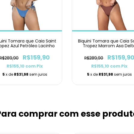
uini Tomara que Caia Saint
Biquini Tomara que Caia S
opez Azul Petróleo Lacinho
Tropez Marrom Asa Delt
R$159,90
R$159,9
R$289,90
R$289,90
R$155,10
com
Pix
R$155,10
com
Pix
5
x de
R$31,98
sem juros
5
x de
R$31,98
sem juros
Para comprar com esse produt