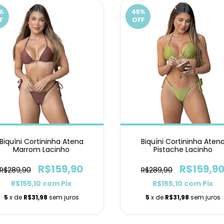
%
45
%
F
OFF
Biquíni Cortininha Atena
Biquíni Cortininha Aten
Marrom Lacinho
Pistache Lacinho
R$159,90
R$159,9
R$289,90
R$289,90
R$155,10
com
Pix
R$155,10
com
Pix
5
x de
R$31,98
sem juros
5
x de
R$31,98
sem juros