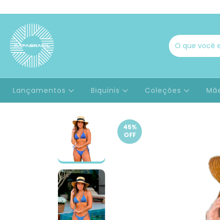
Lançamentos
Biquinis
Coleções
Mãe
45
%
OFF