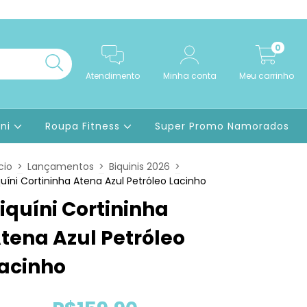
0
Atendimento
Minha conta
Meu carrinho
ini
Roupa Fitness
Super Promo Namorados
cio
>
Lançamentos
>
Biquinis 2026
>
quíni Cortininha Atena Azul Petróleo Lacinho
iquíni Cortininha
tena Azul Petróleo
acinho