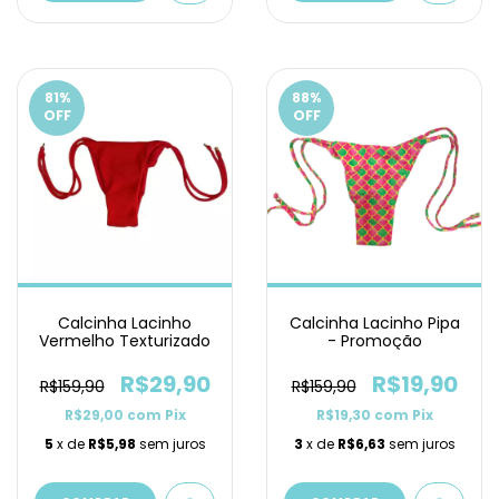
81
%
88
%
OFF
OFF
Calcinha Lacinho
Calcinha Lacinho Pipa
Vermelho Texturizado
- Promoção
R$29,90
R$19,90
R$159,90
R$159,90
R$29,00
com
Pix
R$19,30
com
Pix
5
x de
R$5,98
sem juros
3
x de
R$6,63
sem juros