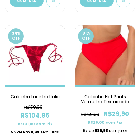
COMPRAR
COMPRAR
34
%
81
%
OFF
OFF
Calcinha Lacinho Italia
Calcinha Hot Pants
Vermelho Texturizado
R$159,90
R$29,90
R$104,95
R$159,90
R$29,00
com
Pix
R$101,80
com
Pix
5
x de
R$5,98
sem juros
5
x de
R$20,99
sem juros