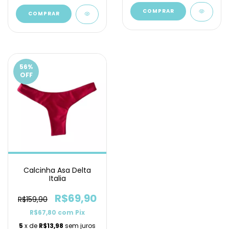
COMPRAR
COMPRAR
56
%
OFF
Calcinha Asa Delta
Italia
R$69,90
R$159,90
R$67,80
com
Pix
5
x de
R$13,98
sem juros