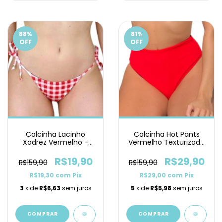
88
%
81
%
OFF
OFF
Calcinha Lacinho
Calcinha Hot Pants
Xadrez Vermelho -
Vermelho Texturizado
Promoção
- Promoção
R$19,90
R$29,90
R$159,90
R$159,90
R$19,30
com
Pix
R$29,00
com
Pix
3
x de
R$6,63
sem juros
5
x de
R$5,98
sem juros
COMPRAR
COMPRAR