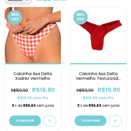
88
%
88
%
OFF
OFF
Calcinha Asa Delta
Calcinha Asa Delta
Xadrez Vermelho
Vermelho Texturizado
- Promoção
R$19,90
R$19,90
R$159,90
R$159,90
R$19,30
com
Pix
R$19,30
com
Pix
3
x de
R$6,63
sem juros
3
x de
R$6,63
sem juros
COMPRAR
COMPRAR