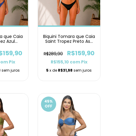
ra que Caia
Biquini Tomara que Caia
pez Azul
Saint Tropez Preto Asa
sa Delta
Delta
$159,90
R$159,90
R$289,90
com
Pix
R$155,10
com
Pix
8
sem juros
5
x de
R$31,98
sem juros
45
%
OFF