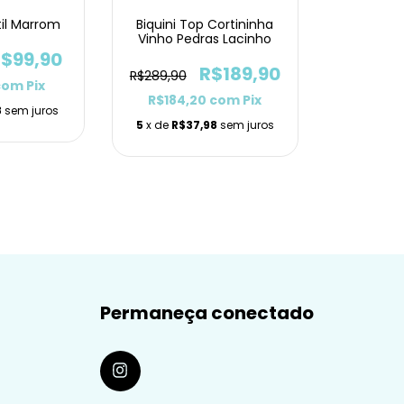
til Marrom
Biquini Top Cortininha
Vinho Pedras Lacinho
$99,90
R$189,90
R$289,90
com
Pix
R$184,20
com
Pix
8
sem juros
5
x de
R$37,98
sem juros
Permaneça conectado