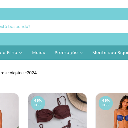
 e Filha
Maios
Promoção
Monte seu Biqu
ais-biquinis-2024
45
%
45
%
OFF
OFF