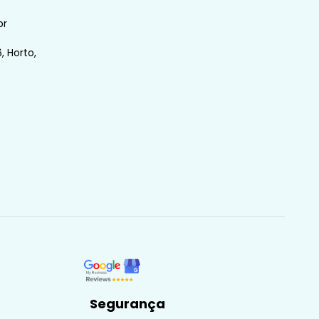
br
, Horto,
Segurança