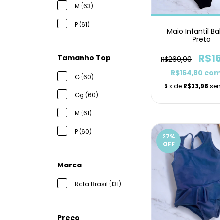
M (63)
P (61)
Maio Infantil B
Preto
R$1
Tamanho Top
R$269,90
R$164,80
co
G (60)
5
x de
R$33,98
sem
Gg (60)
M (61)
P (60)
37
%
OFF
Marca
Rafa Brasil (131)
Preço