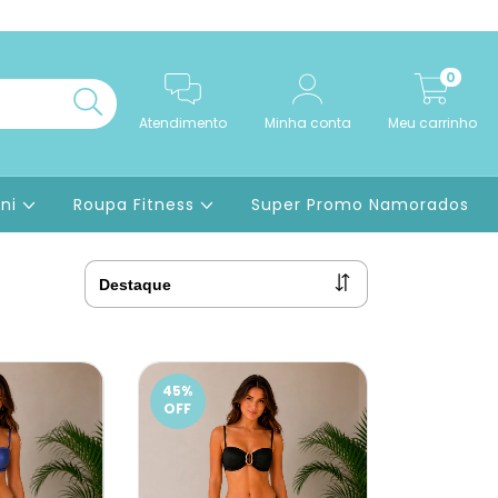
0
Atendimento
Minha conta
Meu carrinho
ini
Roupa Fitness
Super Promo Namorados
45
%
OFF