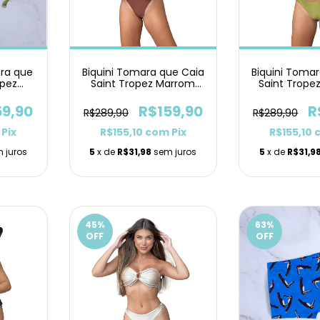
ara que
Biquini Tomara que Caia
Biquini Toma
opez
Saint Tropez Marrom
Saint Trope
nho
Asa Delta
Asa D
59,90
R$159,90
R
R$289,90
R$289,90
Pix
R$155,10
com
Pix
R$155,10
 juros
5
x de
R$31,98
sem juros
5
x de
R$31,9
45
%
63
%
OFF
OFF