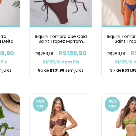
etro
Biquini Tomara que Caia
Biquini Toma
 Delta
Saint Tropez Marrom
Saint Tro
Lacinho
Petróleo A
59,90
R$159,90
R
R$289,90
R$289,90
Pix
R$155,10
com
Pix
R$155,10
 juros
5
x de
R$31,98
sem juros
5
x de
R$31,9
45
%
45
%
OFF
OFF