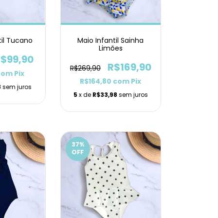
til Tucano
Maio Infantil Sainha
Limões
$99,90
R$169,90
R$269,90
com
Pix
R$164,80
com
Pix
8
sem juros
5
x de
R$33,98
sem juros
37
%
OFF