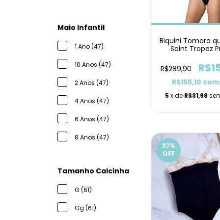
Maio Infantil
Biquini Tomara q
1 Ano (47)
Saint Tropez P
Lacinho
10 Anos (47)
R$1
R$289,90
R$155,10
com
2 Anos (47)
5
x de
R$31,98
sem
4 Anos (47)
6 Anos (47)
8 Anos (47)
37
%
OFF
Tamanho Calcinha
G (61)
Gg (61)