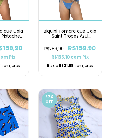
ra que Caia
Biquini Tomara que Caia
z Pistache
Saint Tropez Azul
elta
Petróleo Lacinho
$159,90
R$159,90
R$289,90
com
Pix
R$155,10
com
Pix
8
sem juros
5
x de
R$31,98
sem juros
37
%
OFF