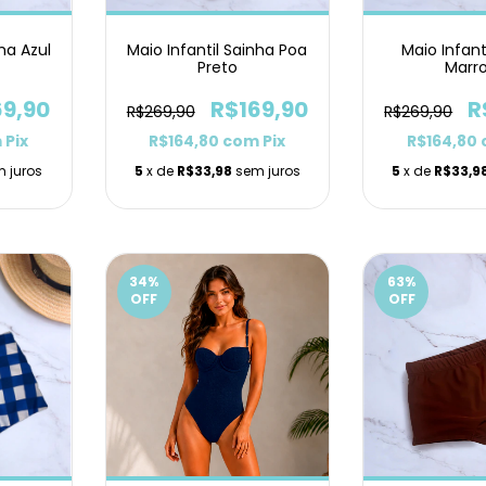
ha Azul
Maio Infantil Sainha Poa
Maio Infant
Preto
Marr
69,90
R$169,90
R
R$269,90
R$269,90
m
Pix
R$164,80
com
Pix
R$164,80
 juros
5
x de
R$33,98
sem juros
5
x de
R$33,9
34
%
63
%
OFF
OFF