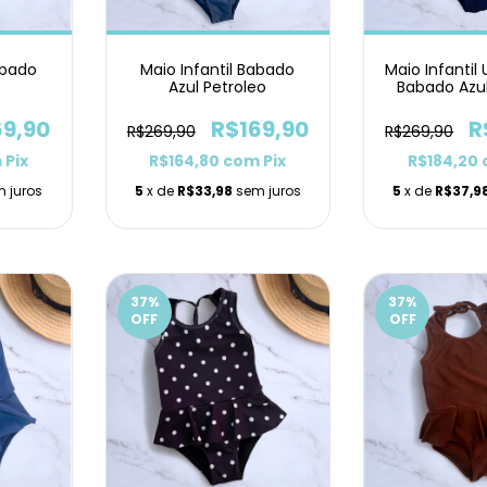
abado
Maio Infantil Babado
Maio Infanti
Azul Petroleo
Babado Azu
69,90
R$169,90
R
R$269,90
R$269,90
m
Pix
R$164,80
com
Pix
R$184,20
 juros
5
x de
R$33,98
sem juros
5
x de
R$37,9
37
%
37
%
OFF
OFF