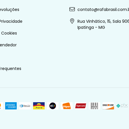
evoluções
contato@rafabrasil.com.
 Privacidade
Rua Vinhático, 15, Sala 906
Ipatinga - MG
e Cookies
vendedor
s
Frequentes