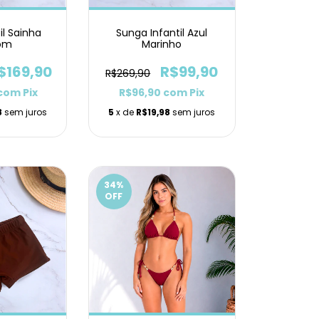
il Sainha
Sunga Infantil Azul
om
Marinho
$169,90
R$99,90
R$269,90
com
Pix
R$96,90
com
Pix
8
sem juros
5
x de
R$19,98
sem juros
34
%
OFF