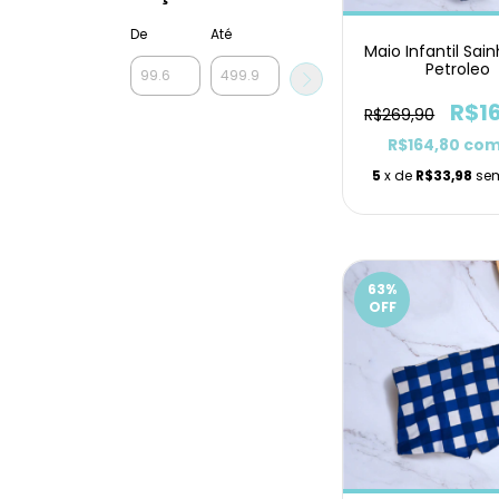
De
Até
Maio Infantil Sain
Petroleo
R$1
R$269,90
R$164,80
co
5
x de
R$33,98
sem
63
%
OFF