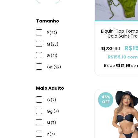
Tamanho
Biquini Top Tom
P (22)
Caia Saint Tr
Pistache Laci
M (23)
R$1
R$289,90
G (21)
R$155,10
com
5
x de
R$31,98
sem
Gg (22)
Maio Adulto
45
%
G (7)
OFF
Gg (7)
M (7)
P (7)