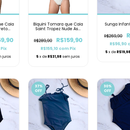
ue Caia
Biquini Tomara que Caia
Sunga Infan
reto
Saint Tropez Nude Asa
Delta
R
R$269,90
59,90
R$159,90
R$289,90
R$96,90
Pix
R$155,10
com
Pix
5
x de
R$19,9
 juros
5
x de
R$31,98
sem juros
37
%
30
%
OFF
OFF