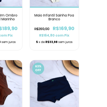
l Um Ombro
Maio Infantil Sainha Poa
l Marinho
Branco
$189,90
R$169,90
R$269,90
com
Pix
R$164,80
com
Pix
8
sem juros
5
x de
R$33,98
sem juros
63
%
OFF