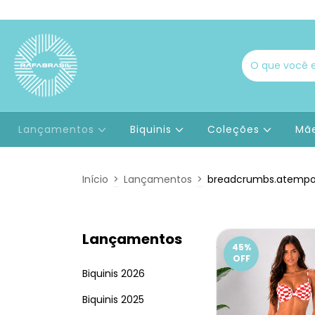
Lançamentos
Biquinis
Coleções
Mãe
Início
>
Lançamentos
>
breadcrumbs.atempor
Lançamentos
45
%
OFF
Biquinis 2026
Biquinis 2025