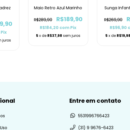
Xadrez
Maio Retro Azul Marinho
Sunga Infan
R$189,90
R
R$289,90
R$269,90
9,90
R$184,20
com
Pix
R$96,90
Pix
5
x de
R$37,98
sem juros
5
x de
R$19,9
 juros
cional
Entre em contato
os
5531996766423
 Uso
(31) 9 9676-6423