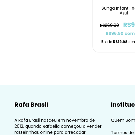
Sunga Infantil 
Azul
R$9
R$269,90
R$96,90
com
5
x de
R$19,98
sem
Rafa Brasil
Institu
A Rafa Brasil nasceu em novembro de
Quem Som
2012, quando Rafaella começou a vender
rasteirinhas online para arrecadar
Termos de