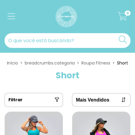
0
Início
>
breadcrumbs.categoria
>
Roupa Fitness
>
Short
Short
Filtrar