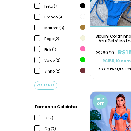
Preto (7)
Branco (4)
Marrom (3)
Biquíni Cortininh
Bege (2)
Azul Petróleo L
Pink (1)
R$1
R$289,90
Verde (2)
R$155,10
com
5
x de
R$31,98
sem
Vinho (2)
VER TODOS
45
%
OFF
Tamanho Calcinha
G (7)
Gg (7)