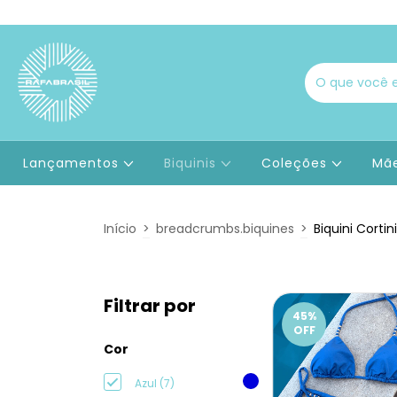
Lançamentos
Biquinis
Coleções
Mãe
Início
>
breadcrumbs.biquines
>
Biquini Corti
Filtrar por
45
%
OFF
Cor
Azul (7)