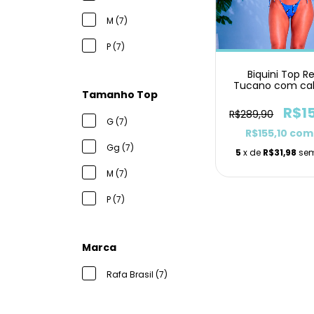
M (7)
P (7)
Biquini Top R
Tucano com cal
Tamanho Top
de Lacinh
R$1
R$289,90
G (7)
R$155,10
com
Gg (7)
5
x de
R$31,98
sem
M (7)
P (7)
Marca
Rafa Brasil (7)