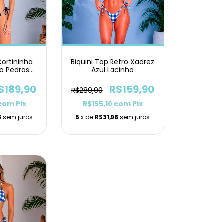
Cortininha
Biquini Top Retro Xadrez
ho Pedras
Azul Lacinho
nho
$189,90
R$159,90
R$289,90
com
Pix
R$155,10
com
Pix
8
sem juros
5
x de
R$31,98
sem juros