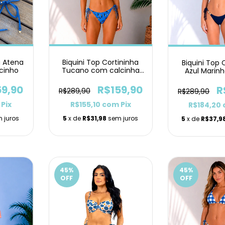
a Atena
Biquini Top Cortininha
Biquini Top 
acinho
Tucano com calcinha
Azul Marin
de Lacinho
Laci
59,90
R$159,90
R
R$289,90
R$289,90
Pix
R$155,10
com
Pix
R$184,20
 juros
5
x de
R$31,98
sem juros
5
x de
R$37,9
45
%
45
%
OFF
OFF