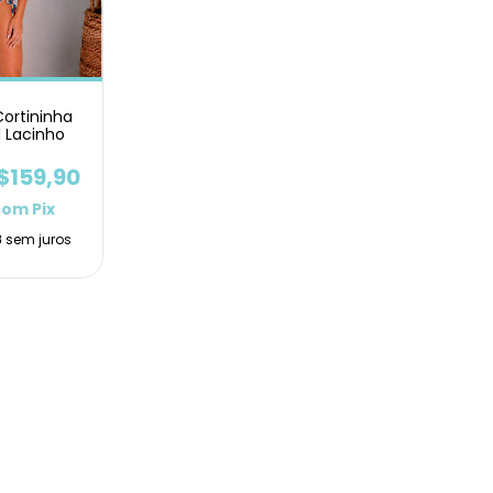
Cortininha
l Lacinho
$159,90
com
Pix
8
sem juros