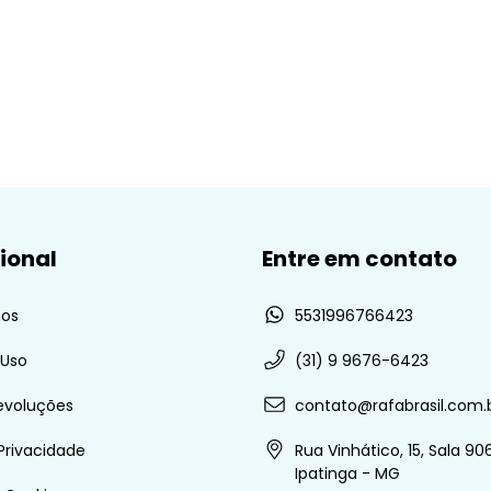
cional
Entre em contato
os
5531996766423
 Uso
(31) 9 9676-6423
evoluções
contato@rafabrasil.com.
 Privacidade
Rua Vinhático, 15, Sala 906
Ipatinga - MG