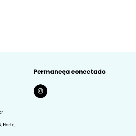
Permaneça conectado
br
, Horto,