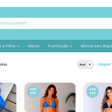
 e Filha
Maios
Promoção
Monte seu Biqu
Limpar 
ninha
Azul
45
%
34
%
OFF
OFF