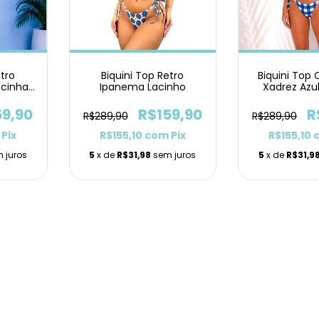
etro
Biquini Top Retro
Biquini Top 
cinha
Ipanema Lacinho
Xadrez Azu
o
59,90
R$159,90
R
R$289,90
R$289,90
Pix
R$155,10
com
Pix
R$155,10
 juros
5
x de
R$31,98
sem juros
5
x de
R$31,9