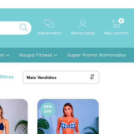
0
Atendimento
Minha conta
Meu carrinho
ini
Roupa Fitness
Super Promo Namorados
filtros
45
%
OFF