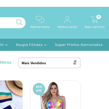
0
Atendimento
Minha conta
Meu carrinho
ini
Roupa Fitness
Super Promo Namorados
filtros
69
%
OFF