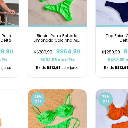
o Rosa
Biquini Retro Babado
Top Faixa 
 Delta
Limonada Calcinha Asa
Del
Delta
29,90
R$64,90
R
R$289,90
R$289,90
m
Pix
R$62,95
com
Pix
R$62,95
 juros
5
x de
R$12,98
sem juros
5
x de
R$12,9
78
%
75
%
OFF
OFF