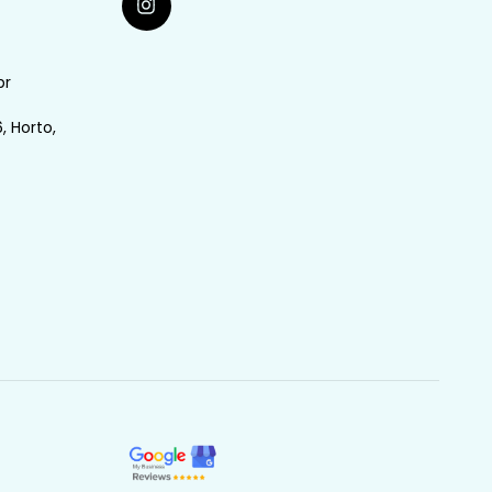
br
, Horto,