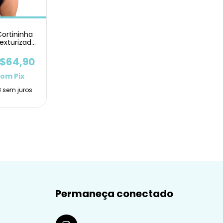
Cortininha
exturizado
uplo
$64,90
com
Pix
8
sem juros
Permaneça conectado