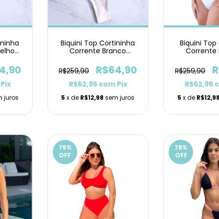
ininha
Biquini Top Cortininha
Biquini To
elho
Corrente Branco
Corrente
 Pants
Texturizado Asa Delta
Texturizado
4,90
R$64,90
R
R$259,90
R$259,90
Pix
R$62,95
com
Pix
R$62,95
 juros
5
x de
R$12,98
sem juros
5
x de
R$12,9
75
%
78
%
OFF
OFF