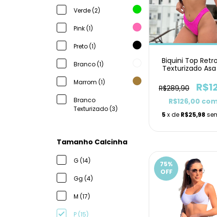
Verde (2)
Pink (1)
Preto (1)
Biquini Top Retr
Branco (1)
Texturizado Asa
Marrom (1)
R$1
R$289,90
Branco
R$126,00
co
Texturizado (3)
5
x de
R$25,98
sem
Tamanho Calcinha
G (14)
75
%
OFF
Gg (4)
M (17)
P (15)