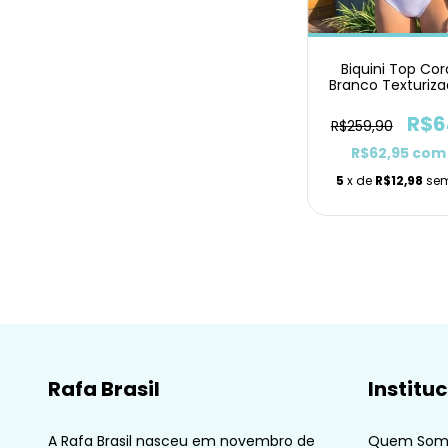
Biquini Top Co
Branco Texturiza
Pants
R$6
R$259,90
R$62,95
com
5
x de
R$12,98
sem
Rafa Brasil
Institu
A Rafa Brasil nasceu em novembro de
Quem Som