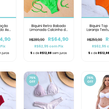
ração
Biquini Retro Babado
Biquini To
ado Asa
Limonada Calcinha de
Laranja Text
Lacinho
Pan
4,90
R$64,90
R
R$289,90
R$259,90
Pix
R$62,95
com
Pix
R$62,95
 juros
5
x de
R$12,98
sem juros
5
x de
R$12,9
75
%
75
%
OFF
OFF