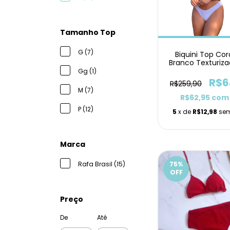
Tamanho Top
G (7)
Biquini Top Co
Branco Texturiz
Delta
Gg (1)
R$6
R$259,90
M (7)
R$62,95
com
P (12)
5
x de
R$12,98
sem
Marca
Rafa Brasil (15)
75
%
OFF
Preço
De
Até