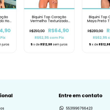
ração
Biquini Top Coração
Biquini Top 
do Hot
Vermelho Texturizado
Maya Preto T
Hot Pants
Fio D
4,90
R$64,90
R
R$259,90
R$289,90
Pix
R$62,95
com
Pix
R$62,95
 juros
5
x de
R$12,98
sem juros
5
x de
R$12,9
cional
Entre em contato
os
5531996766423