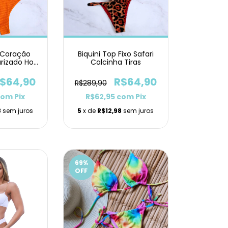
p Coração
Biquini Top Fixo Safari
urizado Hot
Calcinha Tiras
ts
$64,90
R$64,90
R$289,90
com
Pix
R$62,95
com
Pix
8
sem juros
5
x de
R$12,98
sem juros
69
%
OFF