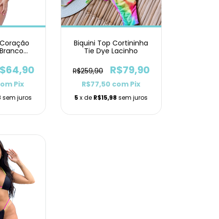
p Coração
Biquini Top Cortininha
 Branco
Tie Dye Lacinho
 Asa Delta
$64,90
R$79,90
R$259,90
com
Pix
R$77,50
com
Pix
8
sem juros
5
x de
R$15,98
sem juros