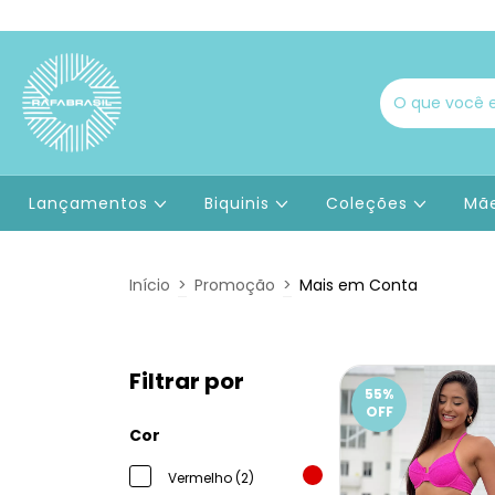
Lançamentos
Biquinis
Coleções
Mãe
Início
>
Promoção
>
Mais em Conta
Filtrar por
55
%
OFF
Cor
Vermelho (2)