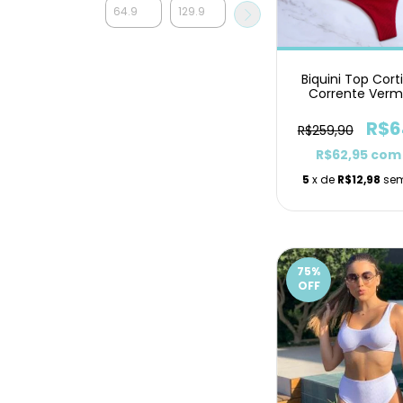
Biquini Top Cort
Corrente Verm
Texturizado Hot
R$6
R$259,90
R$62,95
com
5
x de
R$12,98
sem
75
%
OFF