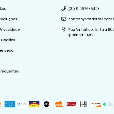
 Uso
(31) 9 9676-6423
evoluções
contato@rafabrasil.com.
 Privacidade
Rua Vinhático, 15, Sala 906
Ipatinga - MG
e Cookies
vendedor
s
Frequentes