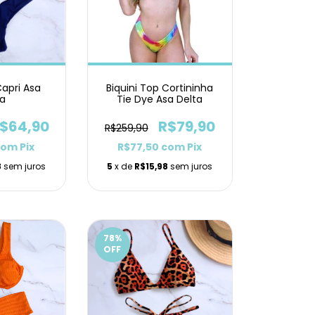
Capri Asa
Biquini Top Cortininha
ta
Tie Dye Asa Delta
$64,90
R$79,90
R$259,90
com
Pix
R$77,50
com
Pix
8
sem juros
5
x de
R$15,98
sem juros
78
%
OFF