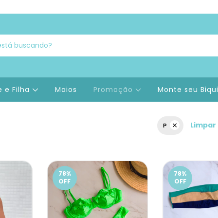
 e Filha
Maios
Promoção
Monte seu Biqu
Limpar 
P
78
%
78
%
OFF
OFF