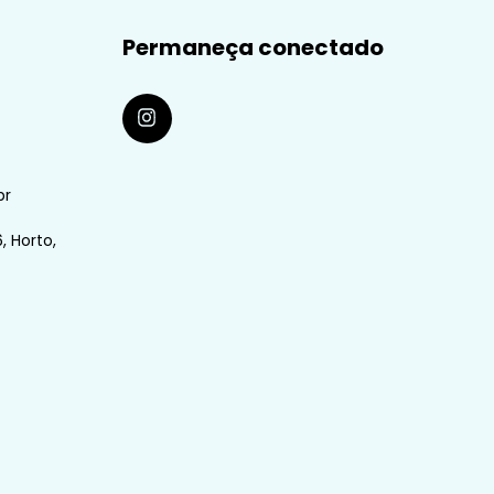
Permaneça conectado
br
, Horto,