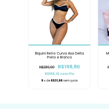
Biquini Retro Curva Asa Delta
M
Preto e Branco
R$159,90
R$289,90
R$155,10
com
Pix
5
x de
R$31,98
sem juros