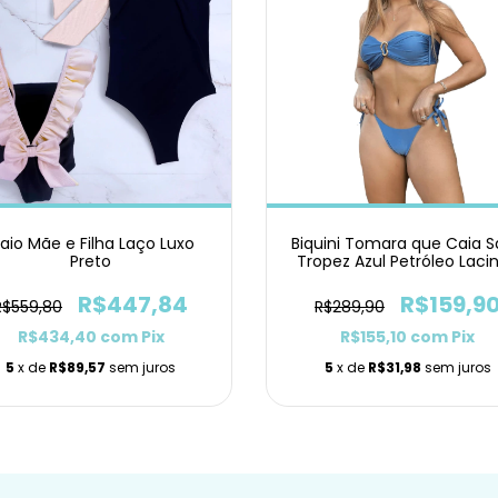
aio Mãe e Filha Laço Luxo
Biquini Tomara que Caia S
Preto
Tropez Azul Petróleo Laci
R$447,84
R$159,9
R$559,80
R$289,90
R$434,40
com
Pix
R$155,10
com
Pix
5
x de
R$89,57
sem juros
5
x de
R$31,98
sem juros