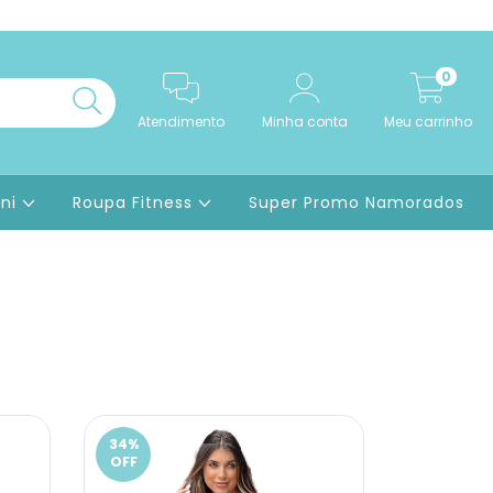
0
Atendimento
Minha conta
Meu carrinho
ini
Roupa Fitness
Super Promo Namorados
34
%
OFF