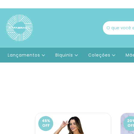
Lançamentos
Biquinis
Coleções
Mãe
45
%
20
OFF
OF