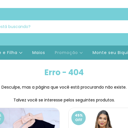
 e Filha
Maios
Promoção
Monte seu Biqu
Erro - 404
Desculpe, mas a página que você está procurando não existe.
Talvez você se interesse pelos seguintes produtos.
%
45
%
F
OFF