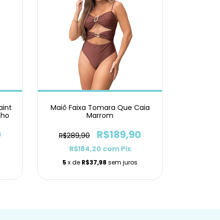
aint
Maiô Faixa Tomara Que Caia
nho
Marrom
0
R$189,90
R$289,90
R$184,20
com
Pix
5
x de
R$37,98
sem juros