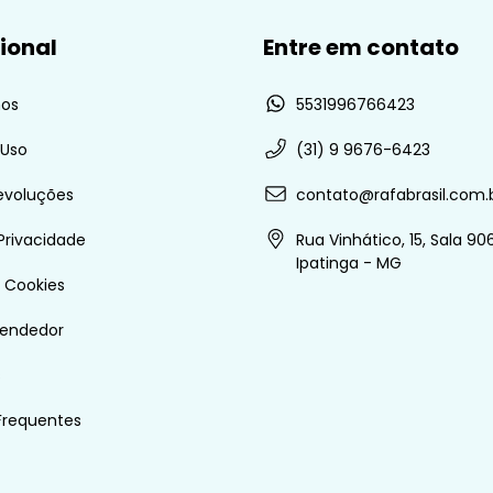
cional
Entre em contato
os
5531996766423
 Uso
(31) 9 9676-6423
evoluções
contato@rafabrasil.com.
 Privacidade
Rua Vinhático, 15, Sala 906
Ipatinga - MG
e Cookies
vendedor
s
Frequentes